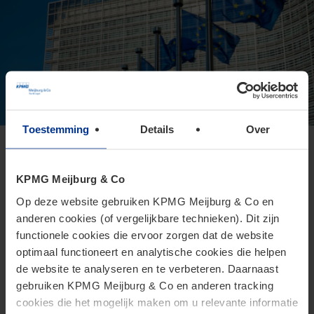
Toestemming
Details
Over
Europese Commissie presenteert
voorstel voor Direct Tax Omnibus
KPMG Meijburg & Co
24 juni 2026
Op deze website gebruiken KPMG Meijburg & Co en
anderen cookies (of vergelijkbare technieken). Dit zijn
Het Omnibusvoorstel is een ambitieus richtlijnvoorstel dat
functionele cookies die ervoor zorgen dat de website
beoogt administratieve versoepelingen en
optimaal functioneert en analytische cookies die helpen
lastenverlichtingen te introduceren voor belastingplichtigen.
de website te analyseren en te verbeteren. Daarnaast
gebruiken KPMG Meijburg & Co en anderen tracking
cookies die het mogelijk maken om u relevante informatie