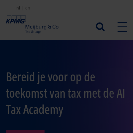
Overslaan
nl
en
en
naar
Secundair
de
menu
inhoud
gaan
Bereid je voor op de
toekomst van tax met de AI
Tax Academy