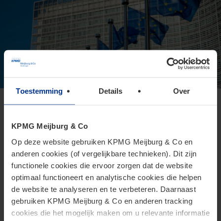
Toestemming
Details
Over
Europese Commissie presenteert
voorstel voor Direct Tax Omnibus
KPMG Meijburg & Co
24 juni 2026
Op deze website gebruiken KPMG Meijburg & Co en
anderen cookies (of vergelijkbare technieken). Dit zijn
Het Omnibusvoorstel is een ambitieus richtlijnvoorstel dat
functionele cookies die ervoor zorgen dat de website
beoogt administratieve versoepelingen en
optimaal functioneert en analytische cookies die helpen
lastenverlichtingen te introduceren voor belastingplichtigen.
de website te analyseren en te verbeteren. Daarnaast
gebruiken KPMG Meijburg & Co en anderen tracking
cookies die het mogelijk maken om u relevante informatie