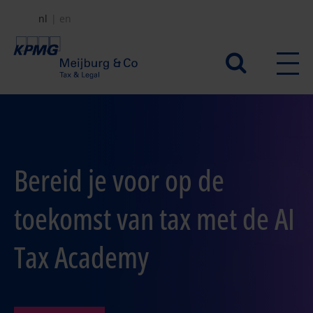
Overslaan
nl
en
en
naar
Secundair
de
menu
inhoud
gaan
Bereid je voor op de
toekomst van tax met de AI
Tax Academy