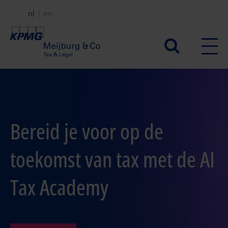
Overslaan
nl
en
en
naar
Secundair
de
menu
inhoud
gaan
Bereid je voor op de
toekomst van tax met de AI
Tax Academy