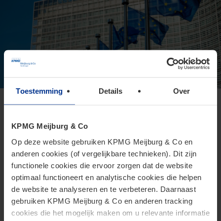
Toestemming
Details
Over
Europese Commissie presenteert
voorstel voor Direct Tax Omnibus
KPMG Meijburg & Co
24 juni 2026
Op deze website gebruiken KPMG Meijburg & Co en
anderen cookies (of vergelijkbare technieken). Dit zijn
Het Omnibusvoorstel is een ambitieus richtlijnvoorstel dat
functionele cookies die ervoor zorgen dat de website
beoogt administratieve versoepelingen en
optimaal functioneert en analytische cookies die helpen
lastenverlichtingen te introduceren voor belastingplichtigen.
de website te analyseren en te verbeteren. Daarnaast
gebruiken KPMG Meijburg & Co en anderen tracking
cookies die het mogelijk maken om u relevante informatie