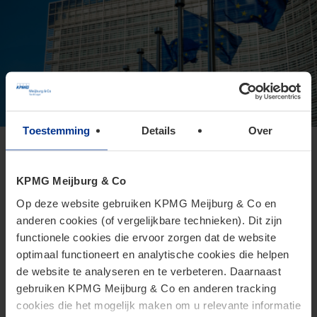
Toestemming
Details
Over
Europese Commissie presenteert
voorstel voor Direct Tax Omnibus
KPMG Meijburg & Co
24 juni 2026
Op deze website gebruiken KPMG Meijburg & Co en
anderen cookies (of vergelijkbare technieken). Dit zijn
Het Omnibusvoorstel is een ambitieus richtlijnvoorstel dat
functionele cookies die ervoor zorgen dat de website
beoogt administratieve versoepelingen en
optimaal functioneert en analytische cookies die helpen
lastenverlichtingen te introduceren voor belastingplichtigen.
de website te analyseren en te verbeteren. Daarnaast
gebruiken KPMG Meijburg & Co en anderen tracking
cookies die het mogelijk maken om u relevante informatie