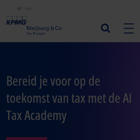
Overslaan
nl
en
en
naar
Secundair
de
menu
inhoud
gaan
Bereid je voor op de
toekomst van tax met de AI
Tax Academy