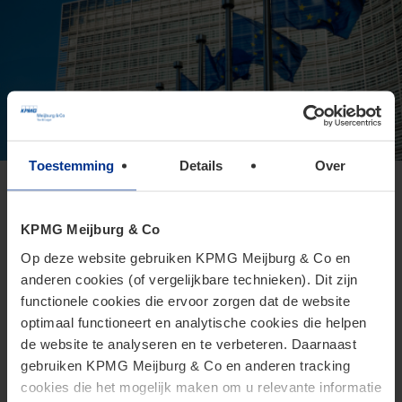
Toestemming
Details
Over
Europese Commissie presenteert
voorstel voor Direct Tax Omnibus
KPMG Meijburg & Co
24 juni 2026
Op deze website gebruiken KPMG Meijburg & Co en
anderen cookies (of vergelijkbare technieken). Dit zijn
Het Omnibusvoorstel is een ambitieus richtlijnvoorstel dat
functionele cookies die ervoor zorgen dat de website
beoogt administratieve versoepelingen en
optimaal functioneert en analytische cookies die helpen
lastenverlichtingen te introduceren voor belastingplichtigen.
de website te analyseren en te verbeteren. Daarnaast
gebruiken KPMG Meijburg & Co en anderen tracking
cookies die het mogelijk maken om u relevante informatie