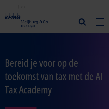
Overslaan
nl
en
en
naar
Secundair
de
menu
inhoud
gaan
Bereid je voor op de
toekomst van tax met de AI
Tax Academy