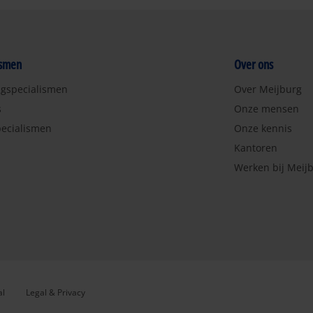
ismen
Over ons
ngspecialismen
Over Meijburg
s
Onze mensen
ecialismen
Onze kennis
Kantoren
Werken bij Meij
al
Legal & Privacy