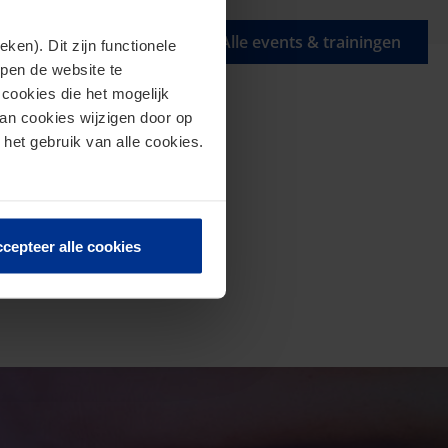
Alle events & trainingen
en). Dit zijn functionele
lpen de website te
cookies die het mogelijk
van cookies wijzigen door op
 het gebruik van alle cookies.
cepteer alle cookies