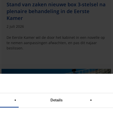
Stand van zaken nieuwe box 3-stelsel na
plenaire behandeling in de Eerste
Kamer
2 juli 2026
De Eerste Kamer wil de door het kabinet in een novelle op
te nemen aanpassingen afwachten, en pas dit najaar
beslissen.
Details