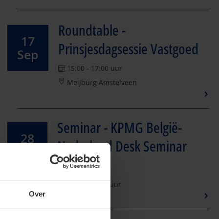
Roundtable -
17
Prinsjesdagsessie Vastgoed
Sep
15:00 - 17:00 uur
Meijburg Amstelveen
Seminar - KPMG België-
28
Nederland Desk Seminar
Oct
2026
09:30 - 13:30 uur
Over