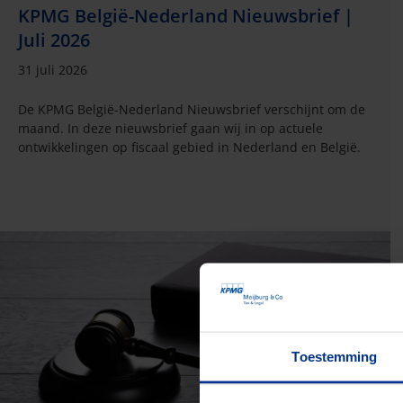
KPMG België-Nederland Nieuwsbrief |
Juli 2026
31 juli 2026
De KPMG België-Nederland Nieuwsbrief verschijnt om de
maand. In deze nieuwsbrief gaan wij in op actuele
ontwikkelingen op fiscaal gebied in Nederland en België.
Toestemming