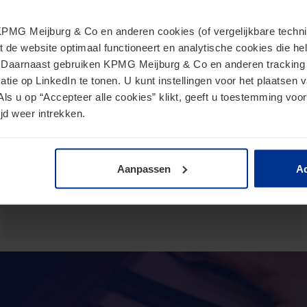
MG Meijburg & Co en anderen cookies (of vergelijkbare techniek
t de website optimaal functioneert en analytische cookies die he
Europese Commissie presenteert
. Daarnaast gebruiken KPMG Meijburg & Co en anderen tracking 
tie op LinkedIn te tonen. U kunt instellingen voor het plaatsen 
voorstel voor Direct Tax Omnibus
Als u op “Accepteer alle cookies” klikt, geeft u toestemming voor
24 juni 2026
jd weer intrekken.
Het Omnibusvoorstel is een ambitieus richtlijnvoorstel dat
beoogt administratieve versoepelingen en
lastenverlichtingen te introduceren voor
Aanpassen
Ac
belastingplichtigen.