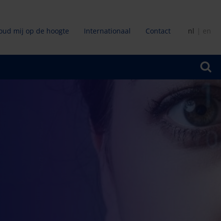
oud mij op de hoogte
Internationaal
Contact
nl
en
ir