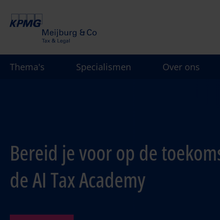
Overslaan
en
naar
de
inhoud
Thema's
Specialismen
Over ons
gaan
Bereid je voor op de toekom
de AI Tax Academy