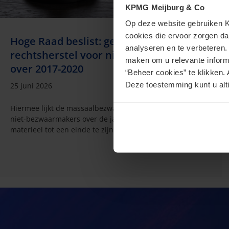
KPMG Meijburg & Co
Op deze website gebruiken KP
cookies die ervoor zorgen da
Hoge Raad beslist: geen box 3-
analyseren en te verbeteren
rechtsherstel voor niet-bezwaarmakers
maken om u relevante informa
over 2017-2020
“Beheer cookies” te klikken. 
Deze toestemming kunt u alti
25 juni 2026
Hiermee lijkt de massaalbezwaarplusprocedure voor de
niet-bezwaarmakers over de jaren 2017 tot en met 2020
materieel tot een einde te zijn gekomen.