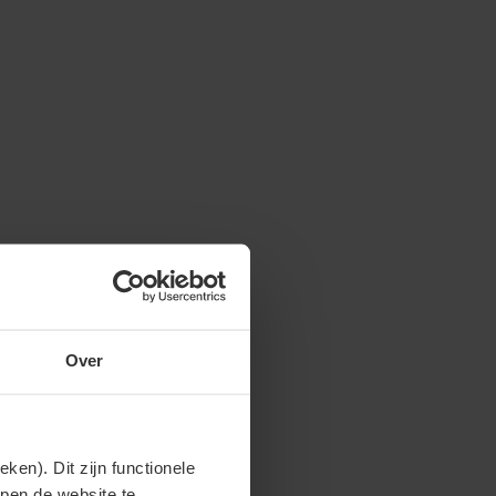
Over
en). Dit zijn functionele
lpen de website te