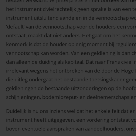
hebben verwacht. Wij interpreteren het oordeel van de 
het instrument civielrechtelijk geen sprake is van een t
instrument uitsluitend aandelen in de vennootschap wo
‘default’ van de vennootschap voor de houders een vo
ontstaat, maakt dat niet anders. Het gaat om het kenme
kenmerk is dat de houder op enig moment bij reguliere
vennootschap kan worden. Van een geldlening is dan civi
dan alleen de duiding als kapitaal. Dat naar Frans civie
irrelevant wegens het ontbreken van de door de Hoge Ra
die uitleg ondergaat het bestaande toetsingskader geen wi
geldleningen de bestaande uitzonderingen op de hoofdreg
schijnleningen, bodemlozeput- en deelnemerschapslen
Duidelijk is nu ons inziens wel dat het enkele feit dat e
instrument heeft uitgegeven, een vordering ontstaat vo
boven eventuele aanspraken van aandeelhouders, onvo