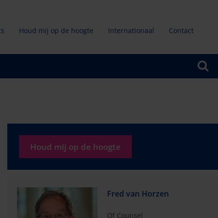
ts
Houd mij op de hoogte
Internationaal
Contact
ndair
u
Houd mij op de hoogte
Fred van Horzen
Of Counsel