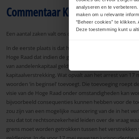
Commentaar KPMG Meijburg &
analyseren en te verbeteren
maken om u relevante informa
“Beheer cookies” te klikken. 
Deze toestemming kunt u alti
Een aantal zaken valt ons op aan het arrest.
In de eerste plaats is dat het volgende: tot aan 17 mei
Hoge Raad dat indien de geldverstrekking naar civielre
van aandelenkapitaal geldt, zij voor de toepassing van
kapitaalverstrekking. Wat opvalt aan het arrest van 17 
woorden ‘in beginsel’ toevoegt. Die toevoeging roept de
visie van de Hoge Raad onder omstandigheden kan word
bijvoorbeeld consequenties kunnen hebben voor de toep
zou zijn van een mogelijke nuancering van de in het 
zou dat tot rechtsonzekerheid leiden over de vraag w
grens moet worden getrokken tussen het verstrekken v
geldlening. In de voor 17 mei gewezen jurisprudentie