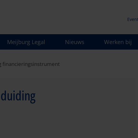
Even
Secu
Meijburg Legal
Nieuws
Werken bij
men
ng financieringsinstrument
e duiding