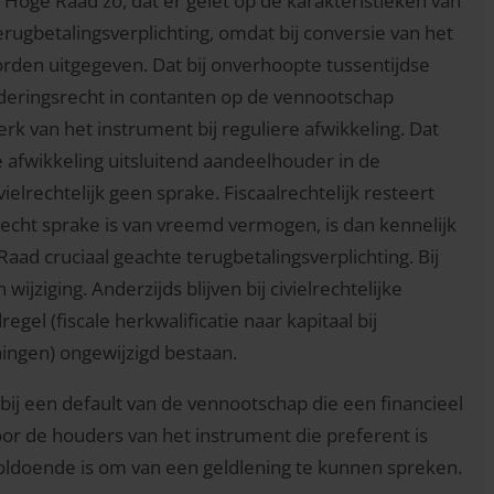
Hoge Raad zo, dat er gelet op de karakteristieken van
erugbetalingsverplichting, omdat bij conversie van het
rden uitgegeven. Dat bij onverhoopte tussentijdse
rderingsrecht in contanten op de vennootschap
rk van het instrument bij reguliere afwikkeling. Dat
 afwikkeling uitsluitend aandeelhouder in de
elrechtelijk geen sprake. Fiscaalrechtelijk resteert
l recht sprake is van vreemd vermogen, is dan kennelijk
ad cruciaal geachte terugbetalingsverplichting. Bij
jziging. Anderzijds blijven bij civielrechtelijke
el (fiscale herkwalificatie naar kapitaal bij
ingen) ongewijzigd bestaan.
r bij een default van de vennootschap die een financieel
or de houders van het instrument die preferent is
ldoende is om van een geldlening te kunnen spreken.