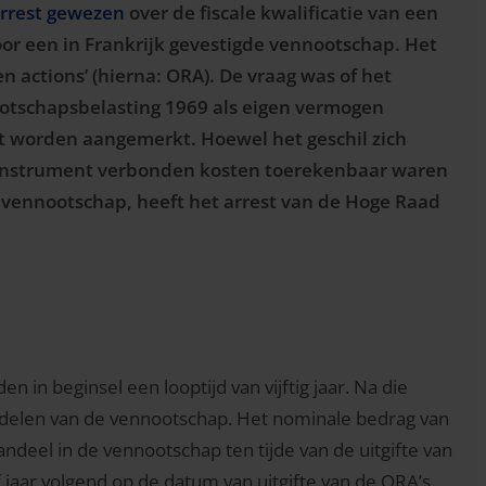
rrest gewezen
over de fiscale kwalificatie van een
oor een in Frankrijk gevestigde vennootschap. Het
 actions’ (hierna: ORA). De vraag was of het
otschapsbelasting 1969 als eigen vermogen
st worden aangemerkt. Hoewel het geschil zich
et instrument verbonden kosten toerekenbaar waren
 vennootschap, heeft het arrest van de Hoge Raad
 in beginsel een looptijd van vijftig jaar. Na die
andelen van de vennootschap. Het nominale bedrag van
andeel in de vennootschap ten tijde van de uitgifte van
f jaar volgend op de datum van uitgifte van de ORA’s