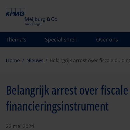
Overslaan
en
naar
de
inhoud
Thema's
Specialismen
Over ons
gaan
Home
Nieuws
Belangrijk arrest over fiscale duidi
Belangrijk arrest over fiscal
financieringsinstrument
22 mei 2024