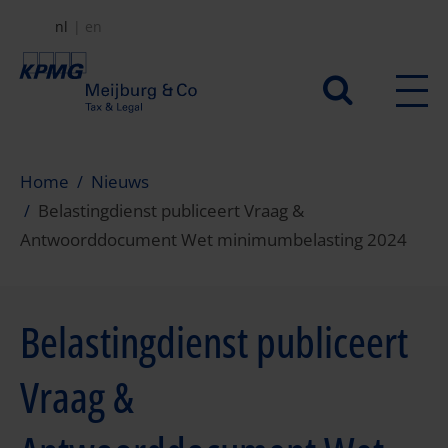
Overslaan
nl
en
en
naar
Secundair
de
menu
inhoud
gaan
Home
Nieuws
Belastingdienst publiceert Vraag &
Antwoorddocument Wet minimumbelasting 2024
Belastingdienst publiceert
Vraag &