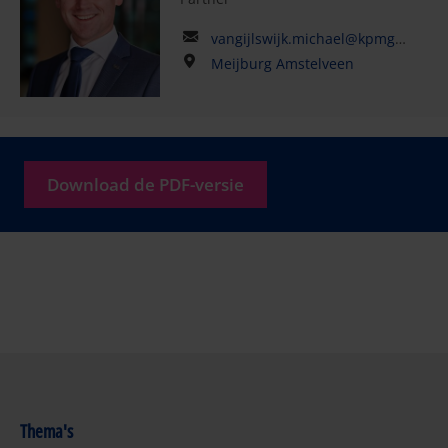
vangijlswijk.michael@kpmg.com
Meijburg Amstelveen
Download de PDF-versie
Thema's