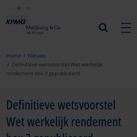
Overslaan
nl
en
en
naar
Secundair
de
menu
inhoud
gaan
Home
Nieuws
Definitieve wetsvoorstel Wet werkelijk
rendement box 3 gepubliceerd
Definitieve wetsvoorstel
Wet werkelijk rendement