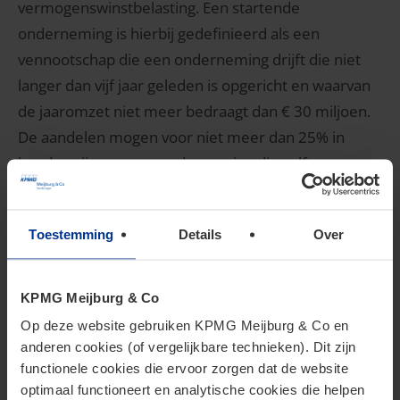
vermogenswinstbelasting. Een startende
onderneming is hierbij gedefinieerd als een
vennootschap die een onderneming drijft die niet
langer dan vijf jaar geleden is opgericht en waarvan
de jaaromzet niet meer bedraagt dan € 30 miljoen.
De aandelen mogen voor niet meer dan 25% in
handen zijn van een onderneming die zelf geen
starter is. Op het tijdstip waarop de aandelen niet
meer aan de vereisten voor toepassing van de
Toestemming
Details
Over
vermogenswinstbelasting voldoen geldt een fictieve
vervreemding.
KPMG Meijburg & Co
Kostenaftrek
Op deze website gebruiken KPMG Meijburg & Co en
anderen cookies (of vergelijkbare technieken). Dit zijn
functionele cookies die ervoor zorgen dat de website
optimaal functioneert en analytische cookies die helpen
Het uitgangspunt van het nieuwe stelsel is dat