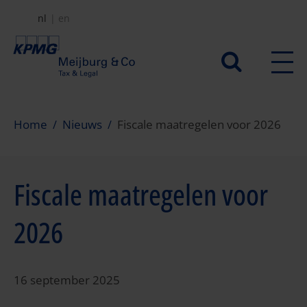
Overslaan
nl
en
en
naar
Secundair
de
menu
inhoud
gaan
Home
Nieuws
Fiscale maatregelen voor 2026
Fiscale maatregelen voor
2026
16 september 2025