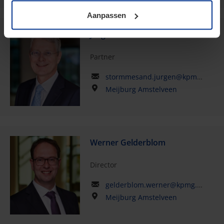
Aanpassen
Jurgen Stormmesand
Partner
stormmesand.jurgen@kpmg.com
Meijburg Amstelveen
Werner Gelderblom
Director
gelderblom.werner@kpmg.com
Meijburg Amstelveen