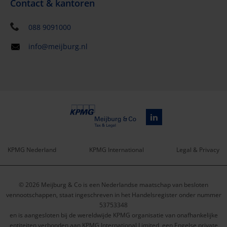
Contact & kantoren
088 9091000
info@meijburg.nl
KPMG Nederland
KPMG International
Legal & Privacy
Service
© 2026 Meijburg & Co is een Nederlandse maatschap van besloten
menu
vennootschappen, staat ingeschreven in het Handelsregister onder nummer
53753348
en is aangesloten bij de wereldwijde KPMG organisatie van onafhankelijke
entiteiten verbonden aan KPMG International Limited, een Engelse private