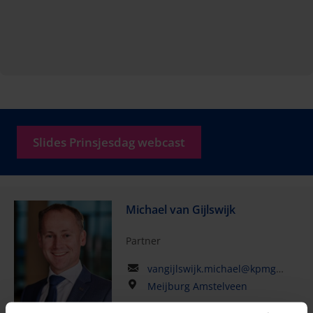
Slides Prinsjesdag webcast
Michael van Gijlswijk
Partner
vangijlswijk.michael@kpmg.com
Meijburg Amstelveen