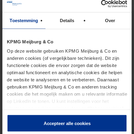
Fred van Horzen
Toestemming
Details
Over
Of Counsel
KPMG Meijburg & Co
vanhorzen.fred@kpmg.com
Op deze website gebruiken KPMG Meijburg & Co en
Meijburg Amstelveen
anderen cookies (of vergelijkbare technieken). Dit zijn
functionele cookies die ervoor zorgen dat de website
optimaal functioneert en analytische cookies die helpen
de website te analyseren en te verbeteren. Daarnaast
gebruiken KPMG Meijburg & Co en anderen tracking
Paul te Boekhorst
cookies die het mogelijk maken om u relevante informatie
op LinkedIn te tonen. U kunt instellingen voor het
Senior Manager
plaatsen van cookies wijzigen door op “Beheer cookies”
teboekhorst.paul@kpmg.com
te klikken. Als u op “Accepteer alle cookies” klikt, geeft u
Meijburg Amstelveen
toestemming voor het gebruik van alle cookies. Deze
Accepteer alle cookies
toestemming kunt u altijd weer intrekken.