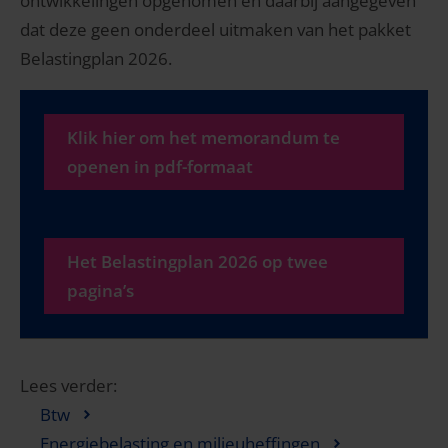
ontwikkelingen opgenomen en daarbij aangegeven
dat deze geen onderdeel uitmaken van het pakket
Belastingplan 2026.
Klik hier om het memorandum te
openen in pdf-formaat
Het Belastingplan 2026 op twee
pagina’s
Lees verder:
Btw
Energiebelasting en milieuheffingen