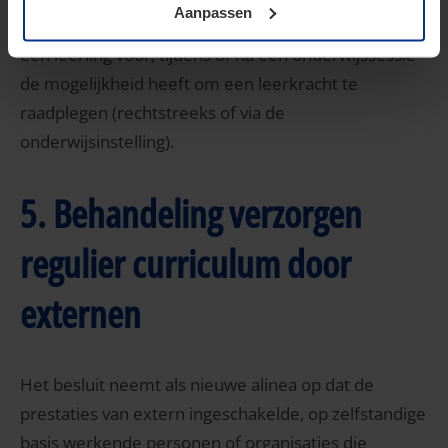
Aanpassen
als kwalificerend onderwijs worden aangemerkt als
een leerling voor, tijdens of na een onderwijssessie
de mogelijkheid heeft om een leerkracht te
raadplegen (rechtstreeks of via de
onderwijsinstelling).
5. Behandeling verzorgen
regulier curriculum door
externen
Het besluit neemt als nieuwe alinea op dat de
prestaties van extern ingeschakelde, op zelfstandige
basis werkende personen of organisaties die