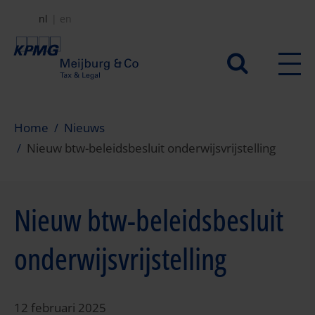
Overslaan
nl
en
en
naar
Secundair
de
menu
inhoud
gaan
Home
Nieuws
Nieuw btw-beleidsbesluit onderwijsvrijstelling
Nieuw btw-beleidsbesluit
onderwijsvrijstelling
12 februari 2025