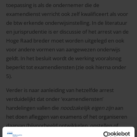
toepassing is als de ondernemer die de
examendienst verricht ook zelf kwalificeert als voor
de btw erkende onderwijsinstelling. In de literatuur
en jurisprudentie is er discussie of het arrest van de
Hoge Raad breder moet worden uitgelegd en ook
voor andere vormen van aangewezen onderwijs
geldt. In het besluit wordt de werking vooralsnog
beperkt tot examendiensten (zie ook hierna onder
5).
Verder is naar aanleiding van hetzelfde arrest
verduidelijkt dat onder ‘examendiensten’
handelingen vallen die
noodzakelijk eigen zijn
aan
het doen afleggen van examens of het organiseren
daarvan (bijvoorbeeld ontwikkelen, opstellen of
beoordelen van examens). De vrijstelling is alleen