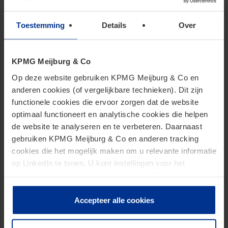
van toepassing als de betreffende ondernemer
kwalificeert als onderwijsinstelling (als bedoeld in de
Toestemming
Details
Over
Wet OB).
KPMG Meijburg & Co
4. Online cursusaanbod
Op deze website gebruiken KPMG Meijburg & Co en
anderen cookies (of vergelijkbare technieken). Dit zijn
aanmerken als onderwijs?
functionele cookies die ervoor zorgen dat de website
optimaal functioneert en analytische cookies die helpen
de website te analyseren en te verbeteren. Daarnaast
Onderwijs kan alleen in aanmerking komen voor de
gebruiken KPMG Meijburg & Co en anderen tracking
cookies die het mogelijk maken om u relevante informatie
btw-vrijstelling als sprake is van overdracht van
op LinkedIn te tonen. U kunt instellingen voor het
kennis en/of vaardigheden van docent op leerling. In
plaatsen van cookies wijzigen door op “Beheer cookies”
navolging van een eerder kennisgroepstandpunt van
te klikken. Als u op “Accepteer alle cookies” klikt, geeft u
de Belastingdienst wordt in het besluit uitgelegd wat
toestemming voor het gebruik van alle cookies. Deze
Accepteer alle cookies
dit betekent voor onderwijs dat elektronisch, online
toestemming kunt u altijd weer intrekken.
of op afstand wordt aangeboden. Dit onderwijs kan