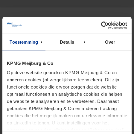
Specialismen
Toestemming
Details
Over
Transfer Pricing
Shipping en offshore
KPMG Meijburg & Co
Op deze website gebruiken KPMG Meijburg & Co en
anderen cookies (of vergelijkbare technieken). Dit zijn
functionele cookies die ervoor zorgen dat de website
Andere topics
optimaal functioneert en analytische cookies die helpen
de website te analyseren en te verbeteren. Daarnaast
gebruiken KPMG Meijburg & Co en anderen tracking
Pillar2
cookies die het mogelijk maken om u relevante informatie
op LinkedIn te tonen. U kunt instellingen voor het
plaatsen van cookies wijzigen door op “Beheer cookies”