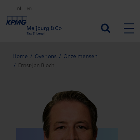
Overslaan
nl
en
en
naar
Secundair
de
menu
inhoud
gaan
Home
Over ons
Onze mensen
Ernst-Jan Bioch