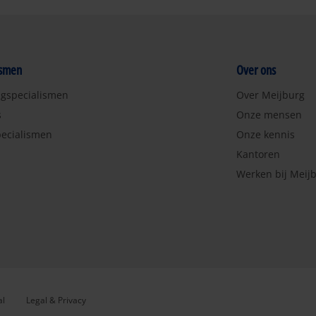
ismen
Over ons
ngspecialismen
Over Meijburg
s
Onze mensen
ecialismen
Onze kennis
Kantoren
Werken bij Meij
al
Legal & Privacy