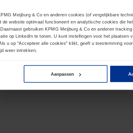
MG Meijburg & Co en anderen cookies (of vergelijkbare techniek
Publications
t de website optimaal functioneert en analytische cookies die he
. Daarnaast gebruiken KPMG Meijburg & Co en anderen tracking 
tie op LinkedIn te tonen. U kunt instellingen voor het plaatsen 
Als u op “Accepteer alle cookies” klikt, geeft u toestemming voor
EU Consequences of ECJ Decision on VAT
jd weer intrekken.
Exemption for Pension Funds
Aanpassen
Ac