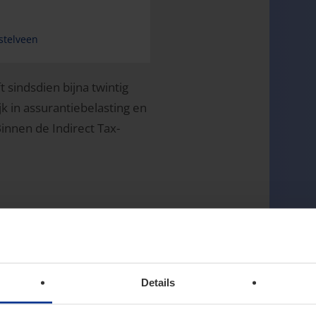
stelveen
 sindsdien bijna twintig
jk in assurantiebelasting en
innen de Indirect Tax-
Details