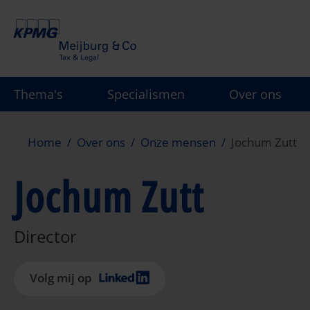
Overslaan
en
naar
de
inhoud
Thema's
Specialismen
Over ons
gaan
Home
Over ons
Onze mensen
Jochum Zutt
Jochum Zutt
Director
Volg mij op