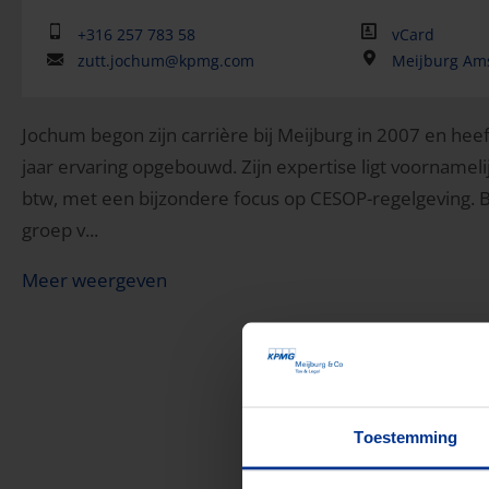
+316 257 783 58
vCard
zutt.jochum@kpmg.com
Meijburg Am
Jochum begon zijn carrière bij Meijburg in 2007 en heeft
jaar ervaring opgebouwd. Zijn expertise ligt voornameli
btw, met een bijzondere focus op CESOP-regelgeving. B
groep v...
Meer weergeven
Toestemming