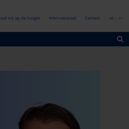
oud mij op de hoogte
Internationaal
Contact
nl
en
ir