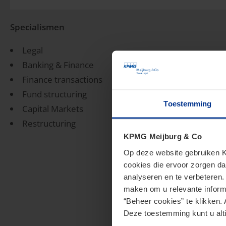
Specialismen
Legal
Banking & Finance
Finance transactions
Fund structuring
Toestemming
Capital Markets
Restructuring
KPMG Meijburg & Co
Op deze website gebruiken KP
cookies die ervoor zorgen da
analyseren en te verbeteren
maken om u relevante informa
“Beheer cookies” te klikken. 
Deze toestemming kunt u alti