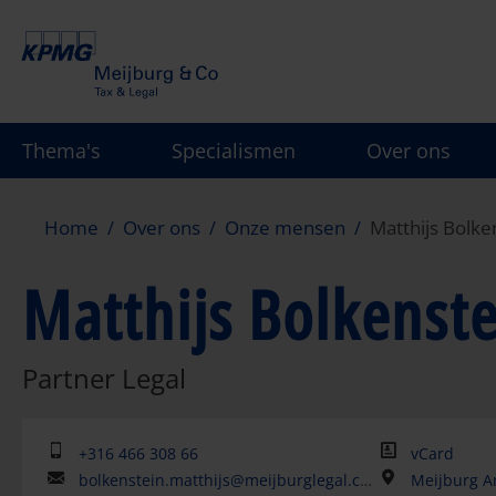
Overslaan
en
naar
de
inhoud
Thema's
Specialismen
Over ons
gaan
Home
Over ons
Onze mensen
Matthijs Bolke
Matthijs Bolkenste
Partner Legal
+316 466 308 66
vCard
bolkenstein.matthijs@meijburglegal.com
Meijburg A