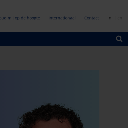
oud mij op de hoogte
Internationaal
Contact
nl
en
ir