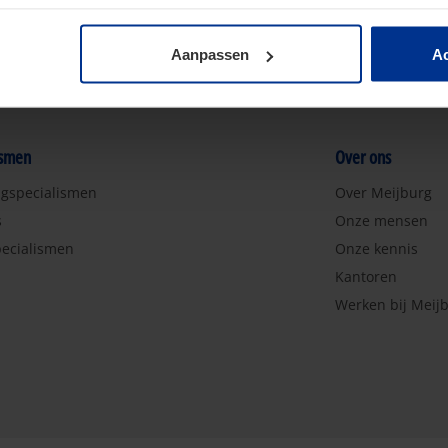
Aanpassen
Ac
ismen
Over ons
ngspecialismen
Over Meijburg
s
Onze mensen
ecialismen
Onze kennis
Kantoren
Werken bij Meij