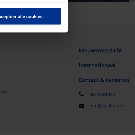
cepteer alle cookies
Nieuwsoverzicht
Internationaal
Contact & kantoren
burg
088 9091000
info@meijburg.nl