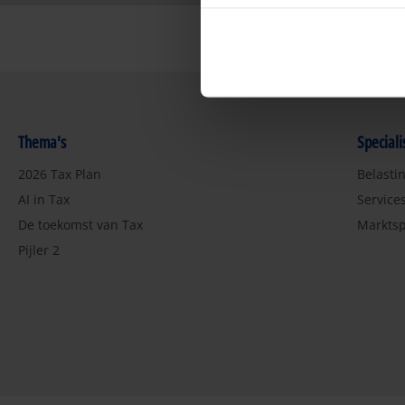
Thema's
Special
2026 Tax Plan
Belasti
AI in Tax
Service
De toekomst van Tax
Marktsp
Pijler 2