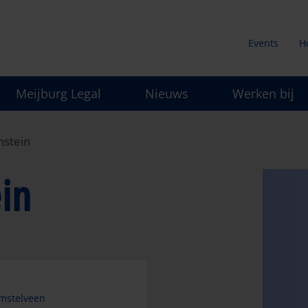
Events
H
Secunda
Meijburg Legal
Nieuws
Werken bij
menu
nstein
in
mstelveen