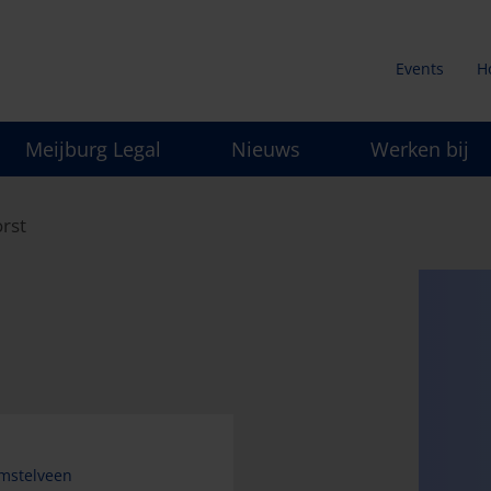
Events
H
Secunda
Meijburg Legal
Nieuws
Werken bij
menu
rst
mstelveen