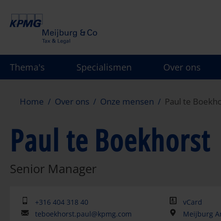
Overslaan
en
naar
de
inhoud
Thema's
Specialismen
Over ons
gaan
Home
Over ons
Onze mensen
Paul te Boekho
Paul te Boekhorst
Senior Manager
+316 404 318 40
vCard
teboekhorst.paul@kpmg.com
Meijburg A