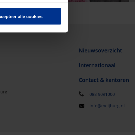
cepteer alle cookies
Nieuwsoverzicht
Internationaal
Contact & kantoren
burg
088 9091000
info@meijburg.nl