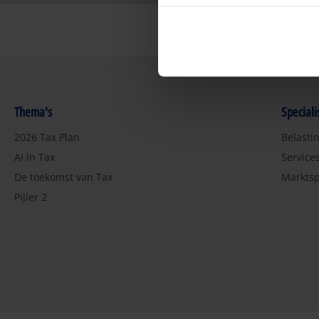
Thema's
Special
2026 Tax Plan
Belasti
AI in Tax
Service
De toekomst van Tax
Marktsp
Pijler 2