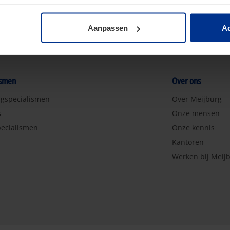
Aanpassen
Ac
ismen
Over ons
ngspecialismen
Over Meijburg
s
Onze mensen
ecialismen
Onze kennis
Kantoren
Werken bij Meij