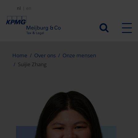
Overslaan
nl
en
en
naar
Secundair
de
menu
inhoud
gaan
Home
Over ons
Onze mensen
Suijie Zhang