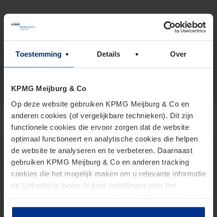
+316 156 707 84
vCard
zhang.suijie@kpmg.com
Toestemming
Details
Over
Meijburg Amstelveen
KPMG Meijburg & Co
Op deze website gebruiken KPMG Meijburg & Co en
anderen cookies (of vergelijkbare technieken). Dit zijn
functionele cookies die ervoor zorgen dat de website
optimaal functioneert en analytische cookies die helpen
de website te analyseren en te verbeteren. Daarnaast
gebruiken KPMG Meijburg & Co en anderen tracking
cookies die het mogelijk maken om u relevante informatie
Thema's
op LinkedIn te tonen. U kunt instellingen voor het
2026 Tax Plan
plaatsen van cookies wijzigen door op “Beheer cookies”
AI in Tax
te klikken. Als u op “Accepteer alle cookies” klikt, geeft u