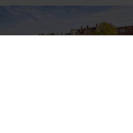
Nieuwsbrief WOZ, lokale belastingen en
milieuheffingen – december 2019
De nieuwsbrief WOZ, lokale belastingen en milieuheffingen
besteedt aandacht aan interessante ontwikkelingen en
rechtspraak en verschijnt in beginsel driemaal per jaar.
Hierbij presenteren wij u de edi ...