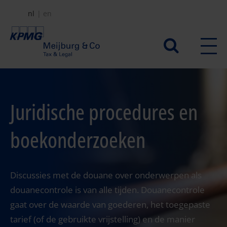
Overslaan
nl
en
en
naar
Secundair
de
menu
inhoud
gaan
Juridische procedures en
boekonderzoeken
Discussies met de douane over onderwerpen als
douanecontrole is van alle tijden. Douanecontrole
gaat over de waarde van goederen, het toegepaste
tarief (of de gebruikte vrijstelling) en de manier