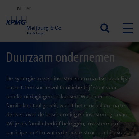
Overslaan
nl
en
en
naar
Secundair
de
menu
inhoud
gaan
Duurzaam ondernemen
De synergie tussen investeren en maatschappelijke
impact. Een succesvol familiebedrijf staat voor
unieke uitdagingen en kansen. Wanneer het
familiekapitaal groeit, wordt het cruciaal om na te
denken over de bescherming en investering ervan.
Wil je als familiebedrijf beleggen, investeren, of
participeren? En wat is de beste structuur hiervoor: