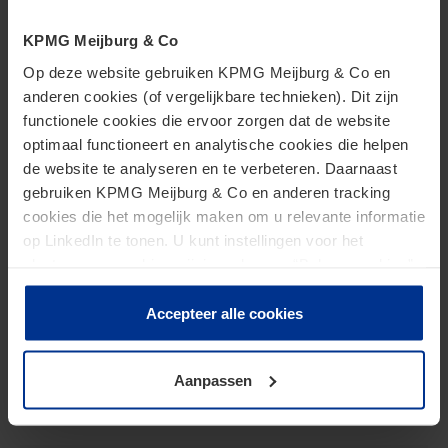
Fiscaal advies voor duurzaam
KPMG Meijburg & Co
ondernemen nodig?
Op deze website gebruiken KPMG Meijburg & Co en
anderen cookies (of vergelijkbare technieken). Dit zijn
functionele cookies die ervoor zorgen dat de website
optimaal functioneert en analytische cookies die helpen
Heb je fiscaal of juridisch advies nodig voor
de website te analyseren en te verbeteren. Daarnaast
maatschappelijke projecten binnen je familiebedrijf?
gebruiken KPMG Meijburg & Co en anderen tracking
Meijburg & Co biedt op maat gemaakte oplossingen
cookies die het mogelijk maken om u relevante informatie
die passen bij jouw familie. Onze specialisten bij
op LinkedIn te tonen. U kunt instellingen voor het
plaatsen van cookies wijzigen door op “Beheer cookies”
Meijburg & Co staan klaar om de verschillende
te klikken. Als u op “Accepteer alle cookies” klikt, geeft u
mogelijkheden met je te bespreken. We hebben
toestemming voor het gebruik van alle cookies. Deze
Accepteer alle cookies
jarenlange ervaring met het oprichten van goede
toestemming kunt u altijd weer intrekken.
doelen stichtingen en het verkrijgen en behouden
Aanpassen
van de ANBI-status. Voor meer informatie kun je
contact opnemen met een van onze specialisten.