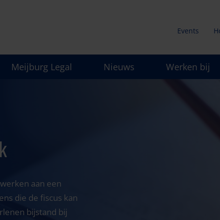
Events
H
Secunda
Meijburg Legal
Nieuws
Werken bij
menu
k
te werken aan een
ns die de fiscus kan
lenen bijstand bij