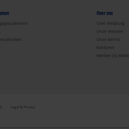
ismen
Over ons
ngspecialismen
Over Meijburg
s
Onze mensen
ecialismen
Onze kennis
Kantoren
Werken bij Meij
al
Legal & Privacy