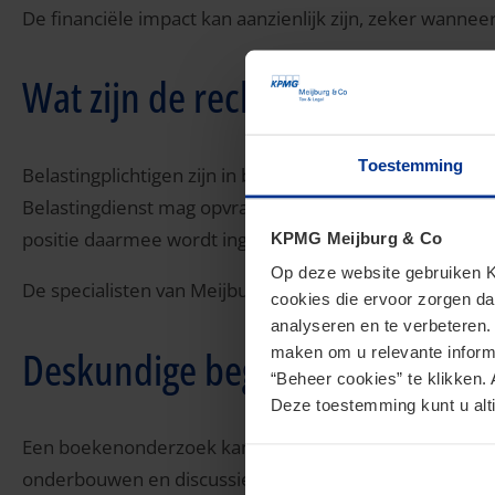
De financiële impact kan aanzienlijk zijn, zeker wann
Wat zijn de rechten en verplic
Toestemming
Belastingplichtigen zijn in beginsel verplicht medewe
Belastingdienst mag opvragen. Het is belangrijk om zo
positie daarmee wordt ingenomen.
KPMG Meijburg & Co
Op deze website gebruiken KP
De specialisten van Meijburg & Co ondersteunen bij d
cookies die ervoor zorgen da
analyseren en te verbeteren
Deskundige begeleiding tijden
maken om u relevante informa
“Beheer cookies” te klikken. 
Deze toestemming kunt u alti
Een boekenonderzoek kan leiden tot fiscale correcties, n
onderbouwen en discussies met de Belastingdienst zo