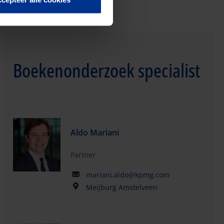
Boekenonderzoek specialist
Aldo Mariani
Partner
mariani.aldo@kpmg.com
Meijburg Amstelveen