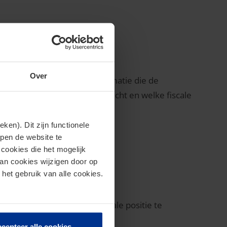
oek?
Over
 echter grenzen aan de informatie die de
rekt, hoe deze wordt toegelicht en welke fiscale
en). Dit zijn functionele
geldende kaders verloopt.
lpen de website te
cookies die het mogelijk
van cookies wijzigen door op
 het gebruik van alle cookies.
 te beheersen, de juiste fiscale positie te
cepteer alle cookies