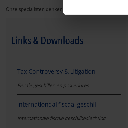
Onze specialisten denken graag mee over de meest p
Links & Downloads
Tax Controversy & Litigation
Fiscale geschillen en procedures
Internationaal fiscaal geschil
Internationale fiscale geschilbeslechting