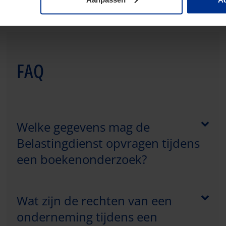
assende aanpak.
FAQ
Welke gegevens mag de
Belastingdienst opvragen tijdens
een boekenonderzoek?
Wat zijn de rechten van een
onderneming tijdens een