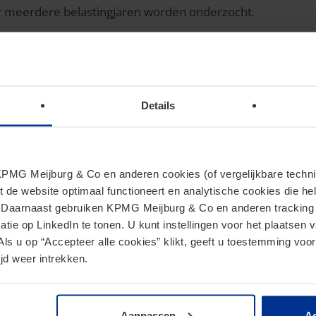
eer meerdere belastingjaren worden onderzocht.
htingen tijdens een boekenonderz
Details
rking te verlenen aan een boekenonderzoek. Daarbij gelden
rgvuldig te beoordelen welke informatie moet worden verst
MG Meijburg & Co en anderen cookies (of vergelijkbare techniek
eze beoordeling en bewaken dat het onderzoek binnen de 
t de website optimaal functioneert en analytische cookies die he
. Daarnaast gebruiken KPMG Meijburg & Co en anderen tracking 
s een boekenonderzoek
tie op LinkedIn te tonen. U kunt instellingen voor het plaatsen 
Als u op “Accepteer alle cookies” klikt, geeft u toestemming voor
jd weer intrekken.
aheffingen of boetes. Tijdige begeleiding helpt om risico's
veel mogelijk te voorkomen.
Aanpassen
Ac