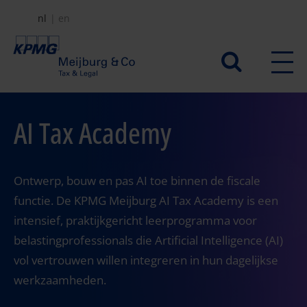
Overslaan
nl
en
en
naar
Secundair
de
menu
inhoud
gaan
AI Tax Academy
Ontwerp, bouw en pas AI toe binnen de fiscale
functie. De KPMG Meijburg AI Tax Academy is een
intensief, praktijkgericht leerprogramma voor
belastingprofessionals die Artificial Intelligence (AI)
vol vertrouwen willen integreren in hun dagelijkse
werkzaamheden.