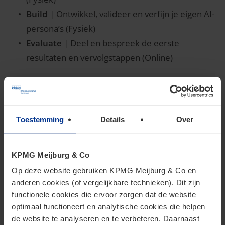
Build
| Ontwikkel, valideer en verfijn je eigen AI-
persona’s (Fysiek)
Evaluate
| Deel en bespreek de eerste
resultaten en vervolgstappen (Online)
Jouw key takeaways
Toestemming
Details
Over
Na afronding van de Academy beschikken
KPMG Meijburg & Co
deelnemers over:
Op deze website gebruiken KPMG Meijburg & Co en
anderen cookies (of vergelijkbare technieken). Dit zijn
Ontworpen, geteste en verfijnde AI Tax
functionele cookies die ervoor zorgen dat de website
Persona(s) voor eigen use case(s).
optimaal functioneert en analytische cookies die helpen
Praktische vaardigheden in prompting,
de website te analyseren en te verbeteren. Daarnaast