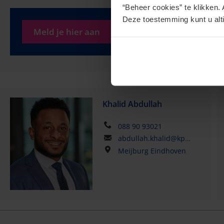
“Beheer cookies” te klikken. 
Deze toestemming kunt u alti
Meld je hier aan
Khalid Abdullah
088 90 93021
abdullah.khalid@kpmg.com
Meijburg Eindhoven