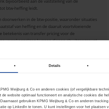
bijvoorbeeld aan de vaststelling van de
ot btw-heffing leidt.
 doorwerken in de btw-positie, waaronder situaties
maatstaf van heffing en de daaruit voortvloeiende
 betekenis van transfer pricing voor de
rne verrekenprijzen kunnen dienen als uitgangspunt
olgen TP-aanpassingen kunnen hebben voor de eerder
e correcties op die douanewaarde dienen te worden
Details
 deze vraagstukken in de praktijk uitwerken en welke
ng relevant zijn voor internationaal opererende
MG Meijburg & Co en anderen cookies (of vergelijkbare techniek
t de website optimaal functioneert en analytische cookies die he
jzen? Meld je dan aan voor deze Onlinesessie Indirect
. Daarnaast gebruiken KPMG Meijburg & Co en anderen tracking 
tie op LinkedIn te tonen. U kunt instellingen voor het plaatsen 