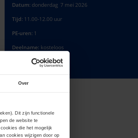
Datum
: donderdag 7 mei 2026
Tijd
: 11.00-12.00 uur
PE-uren
: 1
Deelname:
kosteloos
Voertaal
: Nederlands
Over
en). Dit zijn functionele
lpen de website te
cookies die het mogelijk
van cookies wijzigen door op