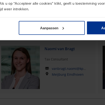
Als u op “Accepteer alle cookies” klikt, geeft u toestemming voor
jd weer intrekken.
Aanpassen
Ac
Naomi van Bragt
Tax Consultant
vanbragt.naomi@kpmg.com
Meijburg Eindhoven