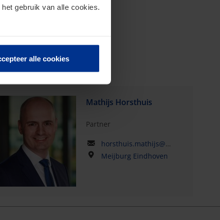
 het gebruik van alle cookies.
cepteer alle cookies
Mathijs Horsthuis
Partner
horsthuis.mathijs@kpmg.com
Meijburg Eindhoven