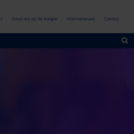
ts
Houd mij op de hoogte
Internationaal
Contact
ndair
u