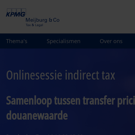
Overslaan
en
naar
de
inhoud
Thema's
Specialismen
Over ons
gaan
Onlinesessie indirect tax
Samenloop tussen transfer prici
douanewaarde