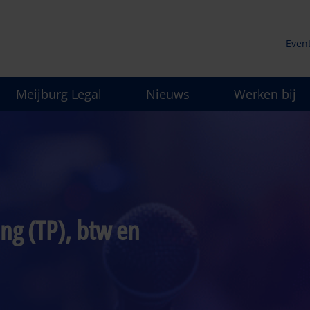
Even
Secu
Meijburg Legal
Nieuws
Werken bij
men
ng (TP), btw en