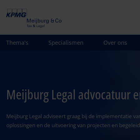
Overslaan
en
naar
de
inhoud
Thema's
Specialismen
Over ons
gaan
Meijburg Legal advocatuur e
Meijburg Legal adviseert graag bij de implementatie van
oplossingen en de uitvoering van projecten en begeleidi