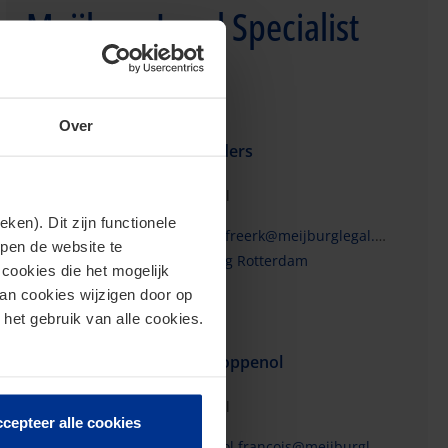
Meijburg Legal Specialist
Over
Freerk Volders
Partner Legal
en). Dit zijn functionele
volders.freerk@meijburglegal.com
lpen de website te
Meijburg Rotterdam
cookies die het mogelijk
van cookies wijzigen door op
 het gebruik van alle cookies.
François Koppenol
Partner Legal
cepteer alle cookies
koppenol.francois@meijburglegal.com