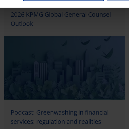
2026 KPMG Global General Counsel
Outlook
Podcast: Greenwashing in financial
services: regulation and realities