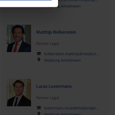
Meijburg Amstelveen
Matthijs Bolkenstein
Partner Legal
bolkenstein.matthijs@meijburglegal.com
Meijburg Amstelveen
Lucas Lustermans
Partner Legal
lustermans.lucas@meijburglegal.com
Meijburg Amstelveen