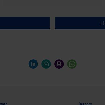
H
ismen
Over ons