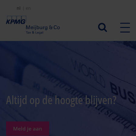
Overslaan
nl
en
en
naar
Secundair
de
menu
inhoud
gaan
Altijd op de hoogte blijven?
Meld je aan