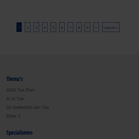
Paginering
Huidige
1
Page
2
Page
3
Page
4
Page
5
Page
6
Page
7
Page
8
Page
9
Volgende
››
Laatste
Laatste »
pagina
pagina
pagina
Thema's
2026 Tax Plan
AI in Tax
De toekomst van Tax
Pijler 2
Specialismen