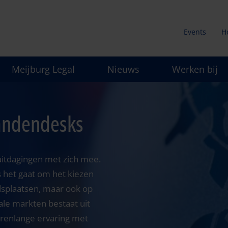
Events
H
Secunda
Meijburg Legal
Nieuws
Werken bij
menu
Landendesks
itdagingen met zich mee.
ls het gaat om het kiezen
idsplaatsen, maar ook op
ale markten bestaat uit
jarenlange ervaring met