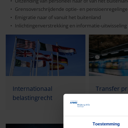
Uitzending van personeel naar of van het buitenla
Grensoverschrijdende optie- en pensioenregeling
Emigratie naar of vanuit het buitenland
Inlichtingenverstrekking en informatie-uitwisselin
Internationaal
Transfer pr
belastingrecht
Toestemming