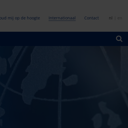
oud mij op de hoogte
Internationaal
Contact
nl
en
ir