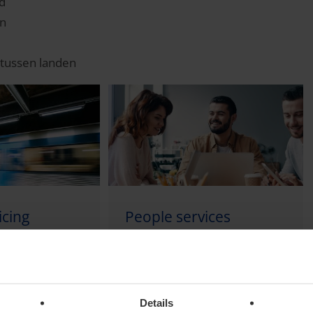
nd
en
g tussen landen
icing
People services
Details