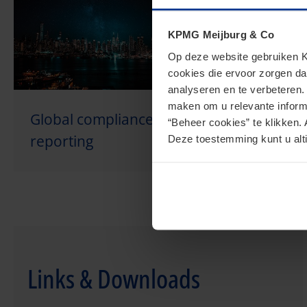
KPMG Meijburg & Co
Op deze website gebruiken KP
cookies die ervoor zorgen da
analyseren en te verbeteren
maken om u relevante informa
Global compliance &
Douane en 
“Beheer cookies” te klikken. 
reporting
Deze toestemming kunt u alti
Links & Downloads