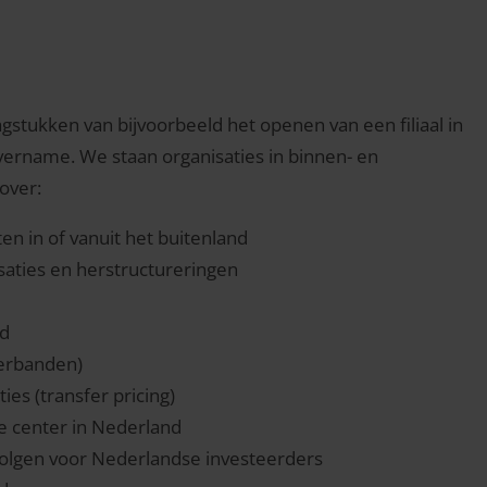
stukken van bijvoorbeeld het openen van een filiaal in
vername. We staan organisaties in binnen- en
 over:
en in of vanuit het buitenland
saties en herstructureringen
nd
erbanden)
es (transfer pricing)
e center in Nederland
volgen voor Nederlandse investeerders