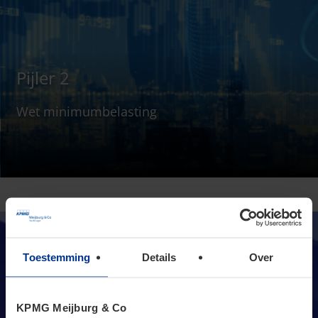
Pijler 2
Wet minimumbelasting
Toestemming
Details
Over
KPMG Meijburg & Co