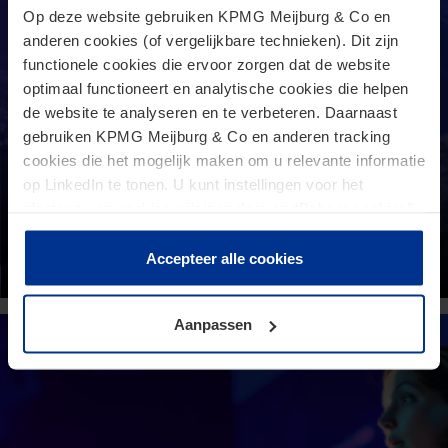
Op deze website gebruiken KPMG Meijburg & Co en
anderen cookies (of vergelijkbare technieken). Dit zijn
functionele cookies die ervoor zorgen dat de website
optimaal functioneert en analytische cookies die helpen
de website te analyseren en te verbeteren. Daarnaast
gebruiken KPMG Meijburg & Co en anderen tracking
The future of indirect taxes to 2030
cookies die het mogelijk maken om u relevante informatie
op LinkedIn te tonen. U kunt instellingen voor het
In 2025 and beyond, what can we expect from
plaatsen van cookies wijzigen door op “Beheer cookies”
indirect taxes?
te klikken. Als u op “Accepteer alle cookies” klikt, geeft u
toestemming voor het gebruik van alle cookies. Deze
Accepteer alle cookies
toestemming kunt u altijd weer intrekken.
Aanpassen