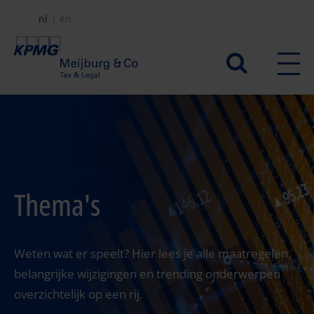
Overslaan
nl
en
en
naar
Secundair
de
menu
inhoud
gaan
Thema's
Weten wat er speelt? Hier lees je alle maatregelen,
belangrijke wijzigingen en trending onderwerpen
overzichtelijk op een rij.