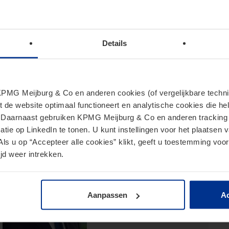
ht aan de mogelijke gevolgen van suppleties voor de
Details
MG Meijburg & Co en anderen cookies (of vergelijkbare techniek
t de website optimaal functioneert en analytische cookies die he
. Daarnaast gebruiken KPMG Meijburg & Co en anderen tracking 
tie op LinkedIn te tonen. U kunt instellingen voor het plaatsen 
Als u op “Accepteer alle cookies” klikt, geeft u toestemming voor
Mathijs Horsthuis
jd weer intrekken.
Partner
horsthuis.mathijs@kpmg.com
Aanpassen
Ac
Meijburg Eindhoven