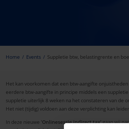
Home
Events
Suppletie btw, belastingrente en bo
Het kan voorkomen dat een btw-aangifte onjuistheden 
eerdere btw-aangifte in principe middels een suppletie 
suppletie uiterlijk 8 weken na het constateren van de
Het niet (tijdig) voldoen aan deze verplichting kan leide
In deze nieuwe
'Onlinesessie indirect tax'
gaan wij nad