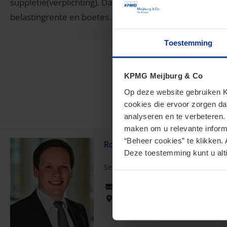
suppletie(verplichting). Daarnaast besteden wij aandac
belastingrente en boetes.
Toestemming
KPMG Meijburg & Co
Op deze website gebruiken KP
cookies die ervoor zorgen da
analyseren en te verbeteren
maken om u relevante informa
“Beheer cookies” te klikken. 
Robin Zwijnenburg
Deze toestemming kunt u alti
Senior Manager
zwijnenburg.robin@kpmg.com
Meijburg Rotterdam