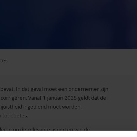
etes
bevat. In dat geval moet een ondernemer zijn
corrigeren. Vanaf 1 januari 2025 geldt dat de
 onjuistheid ingediend moet worden.
n tot boetes.
er in op de relevante aspecten van de