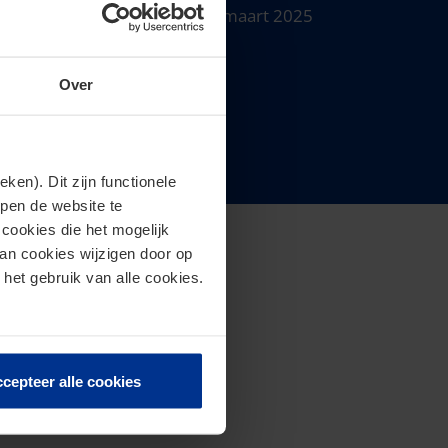
Datum
: Donderdag 13 maart 2025
Tijd:
11.00 - 12.00 uur
Deelname
: kosteloos
Over
PE uren
: 1
en). Dit zijn functionele
lpen de website te
cookies die het mogelijk
van cookies wijzigen door op
 het gebruik van alle cookies.
cepteer alle cookies