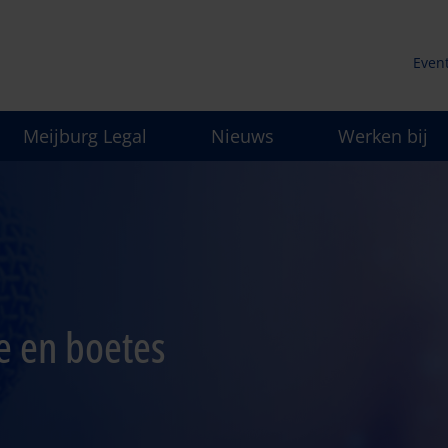
Even
Secu
Meijburg Legal
Nieuws
Werken bij
men
e en boetes