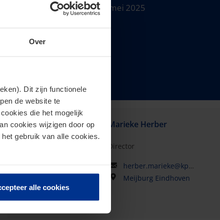
Datum
: Donderdag 15 mei 2025
Tijd:
11.00 - 12.00 uur
Deelname
: kosteloos
Over
PE uren
: 1
en). Dit zijn functionele
lpen de website te
cookies die het mogelijk
Marieke Herber
van cookies wijzigen door op
 het gebruik van alle cookies.
Director
herber.marieke@kpmg.com
Meijburg Eindhoven
cepteer alle cookies