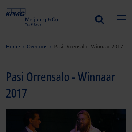
Overslaan
en
Secundair
naar
de
menu
inhoud
gaan
Home
Over ons
Pasi Orrensalo - Winnaar 2017
Pasi Orrensalo - Winnaar
2017