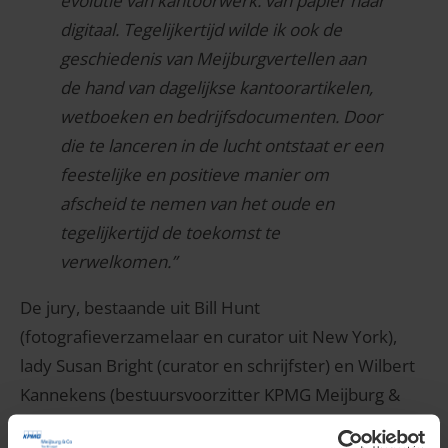
evolutie van kantoorwerk: van papier naar
digitaal. Tegelijkertijd wilde ik ook de
geschiedenis van Meijburgvertellen aan
de hand van dagelijkse kantoorartikelen,
wetboeken en bedrijfsdocumenten. Door
die te lanceren in de lucht ontstaat er een
feestelijke en positieve manier om
afscheid te nemen van het oude en
tegelijkertijd de toekomst te
verwelkomen.”
De jury, bestaande uit Bill Hunt
(fotografieverzamelaar en curator uit New York),
lady Susan Bright (curator en schrijfster) en Wilbert
Kannekens (bestuursvoorzitter KPMG Meijburg &
Co), was unaniem enthousiast over het voorstel van