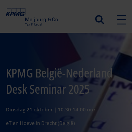
Overslaan
en
Secundair
naar
de
menu
inhoud
gaan
KPMG België-Nederland
Desk Seminar 2025
Dinsdag 21 oktober | 10.30-14.00 uur
eTien Hoeve in Brecht (België)