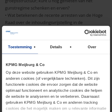
groepsstructuur; kunt u nog genieten van het
gunstregime schenken en erven?
• Wat betekenen de recente arresten van de Hoge
Raad over de inhoudingsvrijstelling in de
dividendbelasting voor Belgische
houdsterstructuren?
Toestemming
Details
Over
Cees Nijman en Kizzy Wandelaer
Aandelen in een besloten vennootschap: België
KPMG Meijburg & Co
versus Nederland
Op deze website gebruiken KPMG Meijburg & Co en
anderen cookies (of vergelijkbare technieken). Dit zijn
Aandelen zijn er in verschillende soorten en maten.
functionele cookies die ervoor zorgen dat de website
Maar welke spelregels gelden er precies voor
optimaal functioneert en analytische cookies die helpen
aandelen in een besloten vennootschap in België
de website te analyseren en te verbeteren. Daarnaast
gebruiken KPMG Meijburg & Co en anderen tracking
(bv) en voor die in Nederland (bv)? Tijdens deze
cookies die het mogelijk maken om u relevante informatie
workshop zullen wij de juridische mogelijkheden in