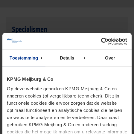
Specialismen
Inkomstenbelasting
Toestemming
Details
Over
Internationaal belastingrecht
Overdrachtsbelasting
KPMG Meijburg & Co
Vennootschapsbelasting
Op deze website gebruiken KPMG Meijburg & Co en
anderen cookies (of vergelijkbare technieken). Dit zijn
Fusies & Overnames (M&A)
functionele cookies die ervoor zorgen dat de website
Familie & Bedrijf
optimaal functioneert en analytische cookies die helpen
de website te analyseren en te verbeteren. Daarnaast
gebruiken KPMG Meijburg & Co en anderen tracking
cookies die het mogelijk maken om u relevante informatie