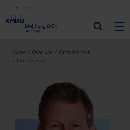
Overslaan
nl
en
en
naar
Secundair
de
menu
inhoud
gaan
Home
Over ons
Onze mensen
Cees Nijman