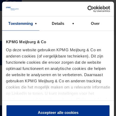
Sep
Prinsjesdagsessie Vastgoed
15:00 - 17:00 uur
Meijburg Amstelveen
Toestemming
Details
Over
KPMG Meijburg & Co
07
- Tax Technology Bite LIVE! |
Op deze website gebruiken KPMG Meijburg & Co en
Oct
anderen cookies (of vergelijkbare technieken). Dit zijn
Tax. Tech. Tomorrow.
functionele cookies die ervoor zorgen dat de website
optimaal functioneert en analytische cookies die helpen
Discover AI-enabled, real-time, data-driven
de website te analyseren en te verbeteren. Daarnaast
tax in a fully digital world.
gebruiken KPMG Meijburg & Co en anderen tracking
09:00 - 17:00 uur
cookies die het mogelijk maken om u relevante informatie
Meijburg Amstelveen
op LinkedIn te tonen. U kunt instellingen voor het
plaatsen van cookies wijzigen door op “Beheer cookies”
te klikken. Als u op “Accepteer alle cookies” klikt, geeft u
28
toestemming voor het gebruik van alle cookies. Deze
Accepteer alle cookies
Seminar - KPMG België-