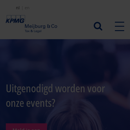
Overslaan
nl
en
en
naar
Secundair
de
menu
inhoud
gaan
Uitgenodigd worden voor
onze events?