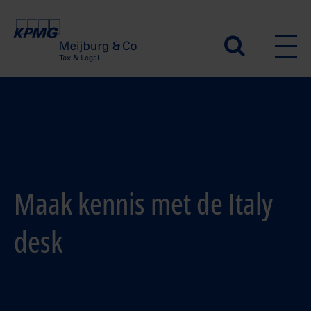
Overslaan
en
Secundair
naar
de
menu
inhoud
gaan
Maak kennis met de Italy
desk