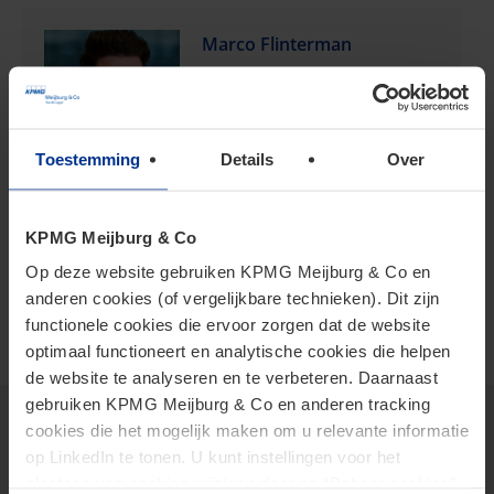
Marco Flinterman
Senior Manager
flinterman.marco@kpmg.com
Toestemming
Details
Over
Meijburg Rotterdam
KPMG Meijburg & Co
Op deze website gebruiken KPMG Meijburg & Co en
anderen cookies (of vergelijkbare technieken). Dit zijn
functionele cookies die ervoor zorgen dat de website
optimaal functioneert en analytische cookies die helpen
de website te analyseren en te verbeteren. Daarnaast
gebruiken KPMG Meijburg & Co en anderen tracking
cookies die het mogelijk maken om u relevante informatie
op LinkedIn te tonen. U kunt instellingen voor het
Thema's
plaatsen van cookies wijzigen door op “Beheer cookies”