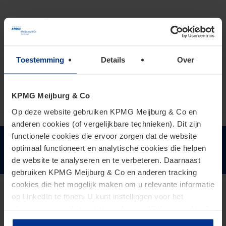
Lees verder:
Familie & Bedrijf
Familie & Bedrijf nieuws
Toestemming
Details
Over
KPMG Meijburg & Co
Op deze website gebruiken KPMG Meijburg & Co en
anderen cookies (of vergelijkbare technieken). Dit zijn
functionele cookies die ervoor zorgen dat de website
optimaal functioneert en analytische cookies die helpen
Houd mij op de hoogte
de website te analyseren en te verbeteren. Daarnaast
gebruiken KPMG Meijburg & Co en anderen tracking
cookies die het mogelijk maken om u relevante informatie
op LinkedIn te tonen. U kunt instellingen voor het
Charlotte Gerritsen
plaatsen van cookies wijzigen door op “Beheer cookies”
te klikken. Als u op “Accepteer alle cookies” klikt, geeft u
Director