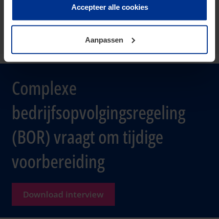
toestemming voor het gebruik van alle cookies. Deze
Accepteer alle cookies
gerritsen.charlotte@kpmg.com
toestemming kunt u altijd weer intrekken.
Meijburg Amstelveen
Aanpassen
Complexe
bedrijfsopvolgingsregeling
(BOR) vraagt om tijdige
voorbereiding
Download interview