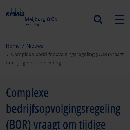
Overslaan
en
Secundair
naar
de
menu
inhoud
gaan
Home
Nieuws
Complexe bedrijfsopvolgingsregeling (BOR) vraagt
om tijdige voorbereiding
Complexe
bedrijfsopvolgingsregeling
(BOR) vraagt om tijdige