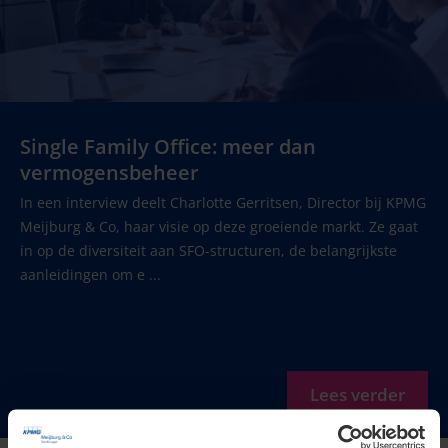
Single Family Office: meer dan
vermogensbeheer
In een interview deelt Charlotte Gerritsen, Director bij KPMG
Meijburg & Co, haar visie op deze groeiende markt. Ze gaat
in op de diversiteit aan SFO-structuren, de belangrijkste
aanleidingen om e ...
Lees verder