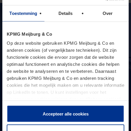
Toestemming
Details
Over
KPMG Meijburg & Co
Op deze website gebruiken KPMG Meijburg & Co en
anderen cookies (of vergelijkbare technieken). Dit zijn
functionele cookies die ervoor zorgen dat de website
optimaal functioneert en analytische cookies die helpen
de website te analyseren en te verbeteren. Daarnaast
gebruiken KPMG Meijburg & Co en anderen tracking
Private clients: het totaalplaatje van
cookies die het mogelijk maken om u relevante informatie
familie én onderneming, ook over de
op LinkedIn te tonen. U kunt instellingen voor het
grens
plaatsen van cookies wijzigen door op “Beheer cookies”
te klikken. Als u op “Accepteer alle cookies” klikt, geeft u
Internationale vermogensstructuren, emigratie en
toestemming voor het gebruik van alle cookies. Deze
Accepteer alle cookies
buitenlands vastgoed zorgen bij vermogende families snel
toestemming kunt u altijd weer intrekken.
voor fiscale complexiteit. In dit interview legt Cees Nijman
uit dat het in de praktijk vaak n ...