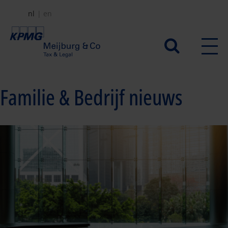
Overslaan
nl
en
en
naar
Secundair
de
menu
inhoud
gaan
Familie & Bedrijf nieuws