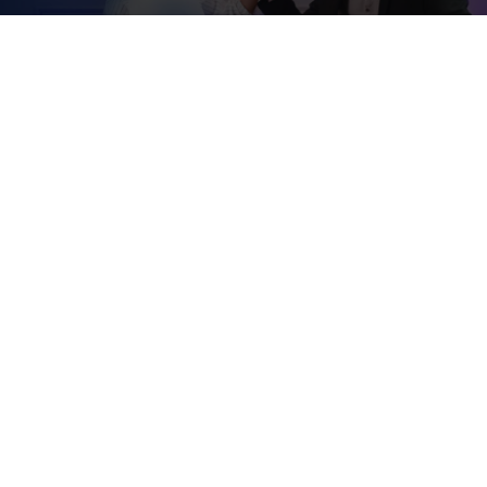
Hoofdlijnen Belastingplan 2026 voor
Familie & Bedrijf op twee pagina’s
Wij hebben een overzicht van twee pagina’s gemaakt van de
maatregelen en enkele andere (fiscale) ontwikkelingen die
van belang zijn voor familiebedrijven.
Lees verder