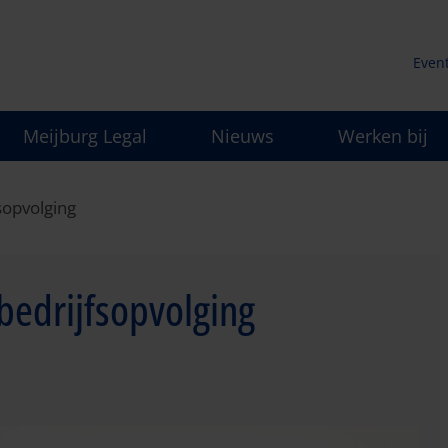
Even
Secu
Meijburg Legal
Nieuws
Werken bij
men
sopvolging
bedrijfsopvolging