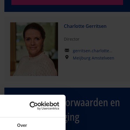
Charlotte Gerritsen
Director
gerritsen.charlotte@kpmg.com
Meijburg Amstelveen
Huwelijkse voorwaarden en
bedrijfsopvolging
Over