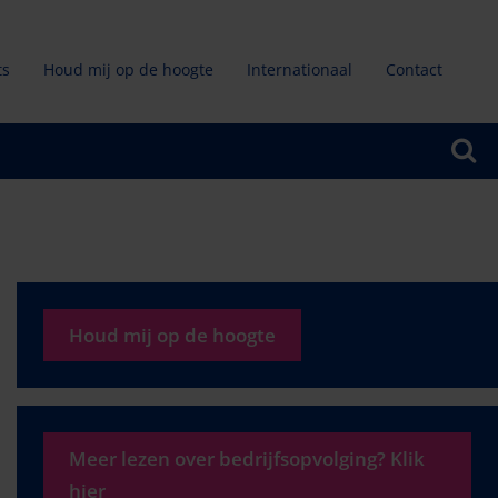
ts
Houd mij op de hoogte
Internationaal
Contact
ndair
u
Houd mij op de hoogte
Meer lezen over bedrijfsopvolging? Klik
hier