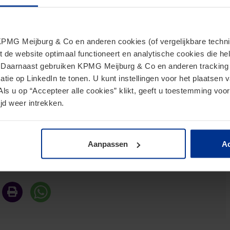
en van het vermogen.
e huwelijkse voorwaarden en de aandachtspunten bij
MG Meijburg & Co en anderen cookies (of vergelijkbare techniek
t de website optimaal functioneert en analytische cookies die he
. Daarnaast gebruiken KPMG Meijburg & Co en anderen tracking 
tsen en is eerder verschenen in Vakblad Financiële
tie op LinkedIn te tonen. U kunt instellingen voor het plaatsen 
Als u op “Accepteer alle cookies” klikt, geeft u toestemming voor
jd weer intrekken.
Aanpassen
Ac