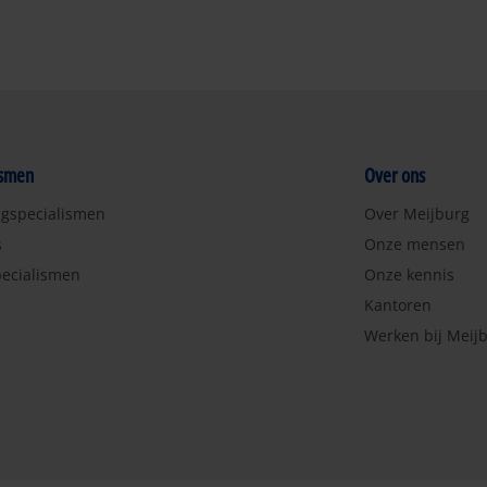
ismen
Over ons
ngspecialismen
Over Meijburg
s
Onze mensen
ecialismen
Onze kennis
Kantoren
Werken bij Meij