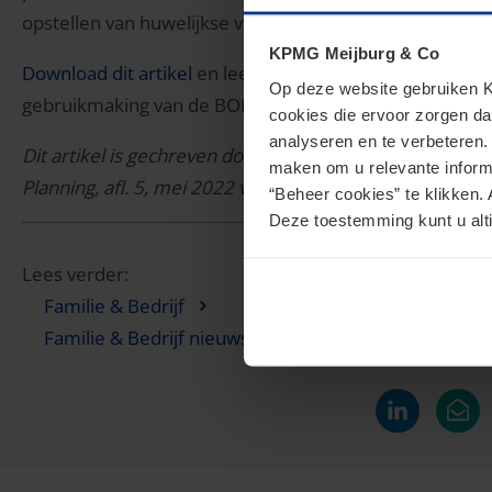
opstellen van huwelijkse voorwaarden; het privé houd
KPMG Meijburg & Co
Download dit artikel
en lees meer over de inhoud van d
Op deze website gebruiken KP
gebruikmaking van de BOR.
cookies die ervoor zorgen da
analyseren en te verbeteren
Dit artikel is gechreven door Charlotte Zandvoort-Gerri
maken om u relevante informa
Planning, afl. 5, mei 2022 van Uitgever Wolters Kluwer.
“Beheer cookies” te klikken. 
Deze toestemming kunt u alti
Lees verder:
Familie & Bedrijf
Familie & Bedrijf nieuws