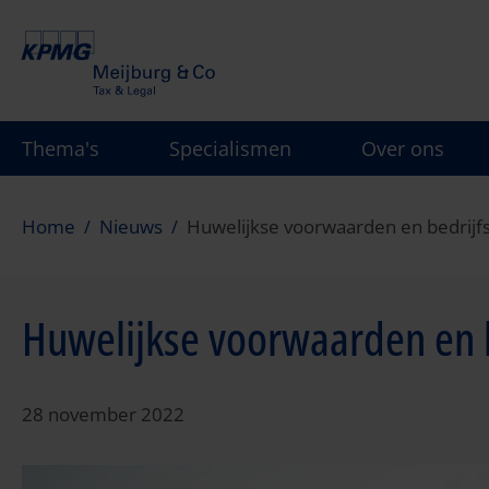
Overslaan
en
naar
de
inhoud
Thema's
Specialismen
Over ons
gaan
Home
Nieuws
Huwelijkse voorwaarden en bedrijf
Huwelijkse voorwaarden en 
28 november 2022