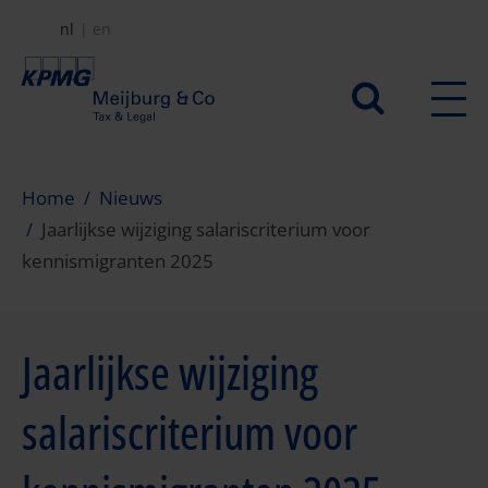
Overslaan
nl
en
en
naar
Secundair
de
menu
inhoud
gaan
Home
Nieuws
Jaarlijkse wijziging salariscriterium voor
kennismigranten 2025
Jaarlijkse wijziging
salariscriterium voor