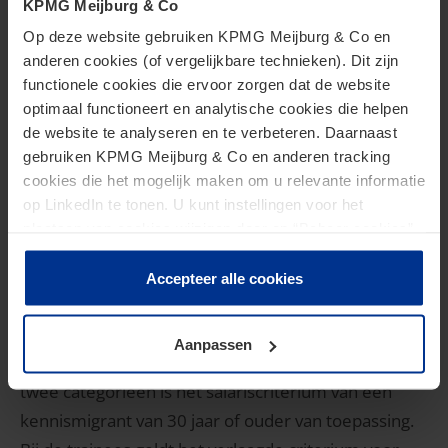
KPMG Meijburg & Co
1. Kennismigrant kort verblijf
Op deze website gebruiken KPMG Meijburg & Co en
anderen cookies (of vergelijkbare technieken). Dit zijn
Deze regeling is beperkt tot medewerkers in een
functionele cookies die ervoor zorgen dat de website
sleutel- of specialistenpositie die werken voor een
optimaal functioneert en analytische cookies die helpen
‘erkend referent’ en die binnen een periode van zes
de website te analyseren en te verbeteren. Daarnaast
gebruiken KPMG Meijburg & Co en anderen tracking
maanden maximaal negentig dagen in Nederland
cookies die het mogelijk maken om u relevante informatie
werkzaam zijn en vanwege de korte duur van het
op LinkedIn te tonen. U kunt instellingen voor het
verblijf geen verblijfsvergunning aanvragen.
plaatsen van cookies wijzigen door op “Beheer cookies”
te klikken. Als u op “Accepteer alle cookies” klikt, geeft u
2. Aanvraag in kader van overplaatsing
toestemming voor het gebruik van alle cookies. Deze
Accepteer alle cookies
binnen concernverband
toestemming kunt u altijd weer intrekken.
Er zijn speciale categorieën voor sleutelposities,
Aanpassen
overdracht van kennis en trainees. Op de eerste
twee categorieën is het salariscriterium van een
kennismigrant van 30 jaar of ouder van toepassing.