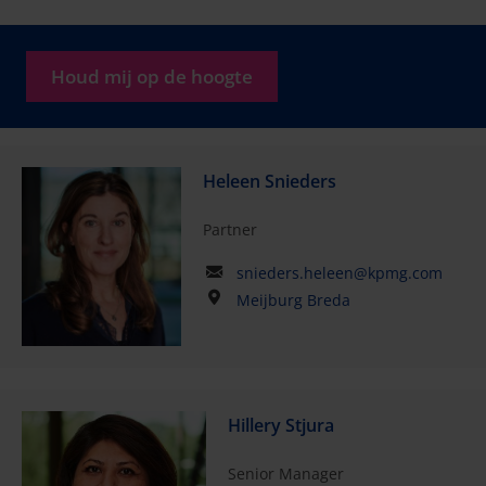
Houd mij op de hoogte
Heleen Snieders
Partner
snieders.heleen@kpmg.com
Meijburg Breda
Hillery Stjura
Senior Manager