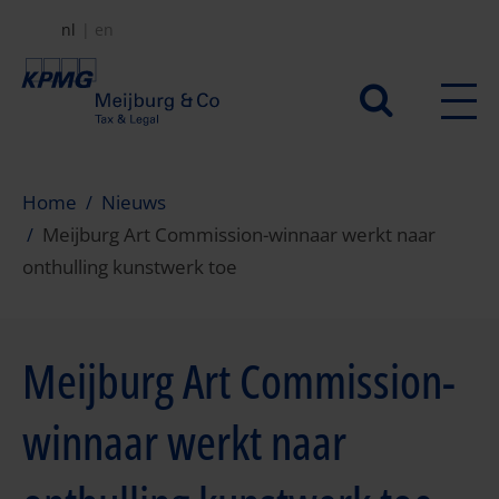
Overslaan
nl
en
en
naar
Secundair
de
menu
inhoud
gaan
Home
Nieuws
Meijburg Art Commission-winnaar werkt naar
onthulling kunstwerk toe
Meijburg Art Commission-
winnaar werkt naar