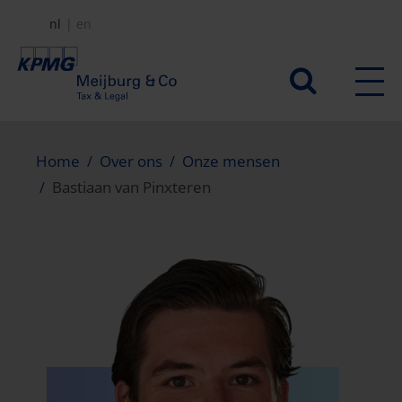
Overslaan
nl
en
en
naar
Secundair
de
menu
inhoud
gaan
Home
Over ons
Onze mensen
Bastiaan van Pinxteren