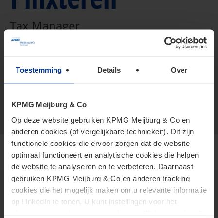
Tax Manager
+316 218 785 37
Toestemming
Details
Over
vCard
vanpinxteren.bastiaan@kpmg.com
Meijburg Amstelveen
KPMG Meijburg & Co
Op deze website gebruiken KPMG Meijburg & Co en
anderen cookies (of vergelijkbare technieken). Dit zijn
functionele cookies die ervoor zorgen dat de website
optimaal functioneert en analytische cookies die helpen
de website te analyseren en te verbeteren. Daarnaast
gebruiken KPMG Meijburg & Co en anderen tracking
cookies die het mogelijk maken om u relevante informatie
op LinkedIn te tonen. U kunt instellingen voor het
Thema's
plaatsen van cookies wijzigen door op “Beheer cookies”