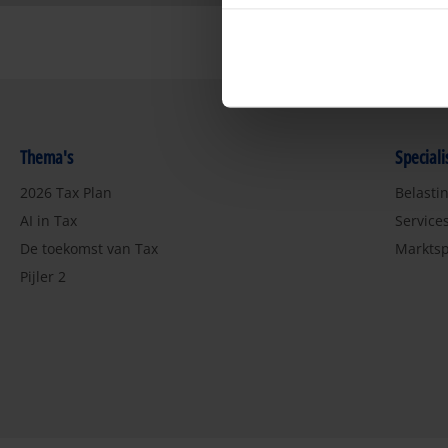
Thema's
Special
2026 Tax Plan
Belasti
AI in Tax
Service
De toekomst van Tax
Marktsp
Pijler 2