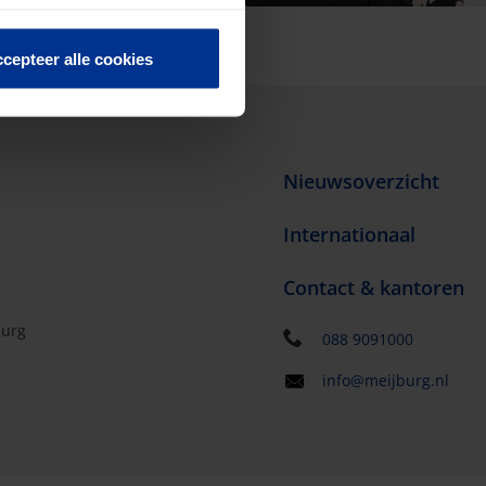
cepteer alle cookies
Nieuwsoverzicht
Internationaal
Contact & kantoren
burg
088 9091000
info@meijburg.nl