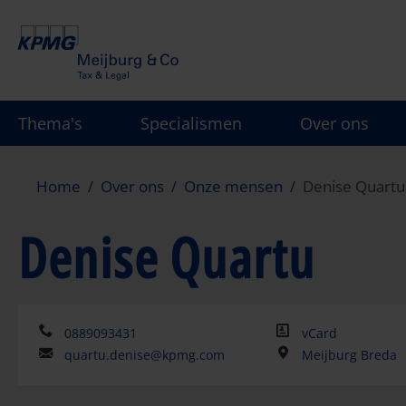
Overslaan
en
naar
de
inhoud
Thema's
Specialismen
Over ons
gaan
Home
Over ons
Onze mensen
Denise Quartu
Denise Quartu
0889093431
vCard
quartu.denise@kpmg.com
Meijburg Breda