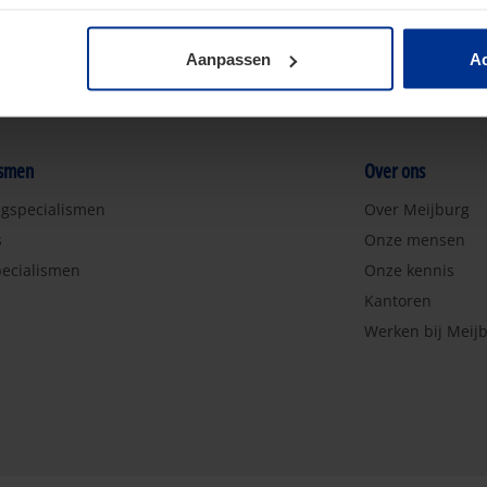
Aanpassen
Ac
ismen
Over ons
ngspecialismen
Over Meijburg
s
Onze mensen
ecialismen
Onze kennis
Kantoren
Werken bij Meij