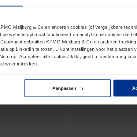
Nevenactiviteiten
MG Meijburg & Co en anderen cookies (of vergelijkbare techniek
t de website optimaal functioneert en analytische cookies die he
. Daarnaast gebruiken KPMG Meijburg & Co en anderen tracking 
Member of the Tax Co
tie op LinkedIn te tonen. U kunt instellingen voor het plaatsen 
Shipowners
Als u op “Accepteer alle cookies” klikt, geeft u toestemming voor
jd weer intrekken.
Aanpassen
Ac