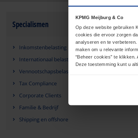
KPMG Meijburg & Co
Specialismen
Op deze website gebruiken KP
cookies die ervoor zorgen da
analyseren en te verbeteren
Inkomstenbelasting
maken om u relevante informa
“Beheer cookies” te klikken. 
Internationaal belastingrecht
Deze toestemming kunt u alti
Vennootschapsbelasting
Tax Compliance
Corporate Clients
Familie & Bedrijf
Shipping en offshore