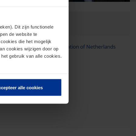
en). Dit zijn functionele
lpen de website te
cookies die het mogelijk
mmittee of the Royal Association of Netherlands
van cookies wijzigen door op
 het gebruik van alle cookies.
cepteer alle cookies