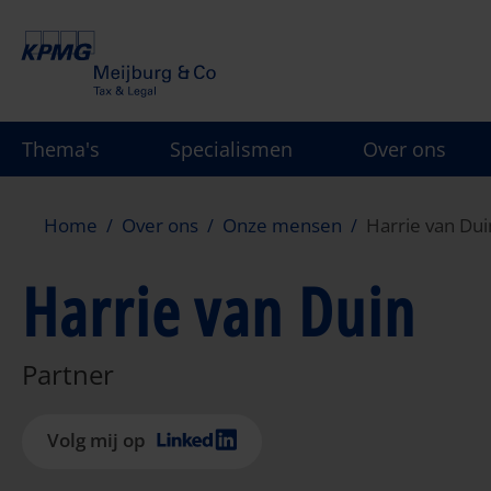
Overslaan
en
naar
de
inhoud
Thema's
Specialismen
Over ons
gaan
Home
Over ons
Onze mensen
Harrie van Dui
Harrie van Duin
Partner
Volg mij op