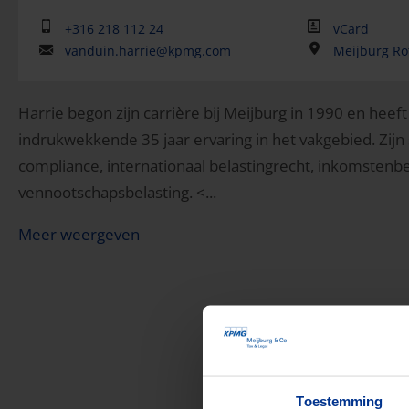
+316 218 112 24
vCard
vanduin.harrie@kpmg.com
Meijburg R
Harrie begon zijn carrière bij Meijburg in 1990 en heef
indrukwekkende 35 jaar ervaring in het vakgebied. Zij
compliance, internationaal belastingrecht, inkomstenbe
vennootschapsbelasting. <...
Meer weergeven
Toestemming