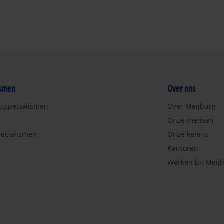
ismen
Over ons
ngspecialismen
Over Meijburg
s
Onze mensen
ecialismen
Onze kennis
Kantoren
Werken bij Meij