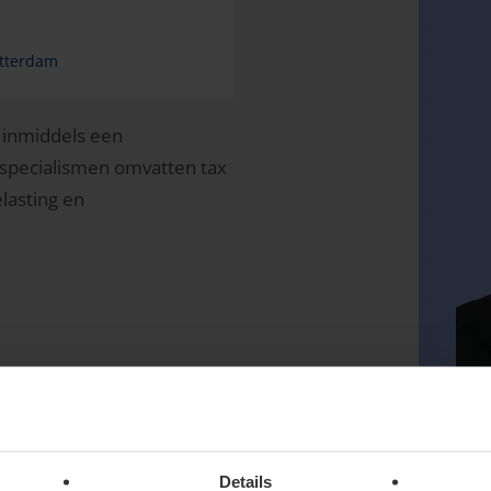
otterdam
t inmiddels een
n specialismen omvatten tax
lasting en
Details