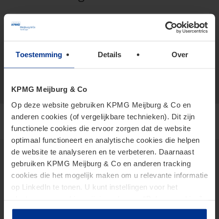
+316 527 377 93
vCard
ijpma.jeannette@kpmg.com
Toestemming
Details
Over
Meijburg Amstelveen
KPMG Meijburg & Co
Op deze website gebruiken KPMG Meijburg & Co en
anderen cookies (of vergelijkbare technieken). Dit zijn
functionele cookies die ervoor zorgen dat de website
optimaal functioneert en analytische cookies die helpen
de website te analyseren en te verbeteren. Daarnaast
gebruiken KPMG Meijburg & Co en anderen tracking
cookies die het mogelijk maken om u relevante informatie
Thema's
op LinkedIn te tonen. U kunt instellingen voor het
2026 Tax Plan
plaatsen van cookies wijzigen door op “Beheer cookies”
AI in Tax
te klikken. Als u op “Accepteer alle cookies” klikt, geeft u