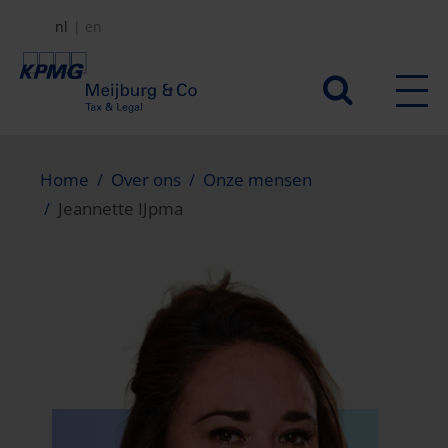
Overslaan
nl
en
en
naar
Secundair
de
menu
inhoud
gaan
Home
Over ons
Onze mensen
Jeannette IJpma