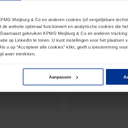
MG Meijburg & Co en anderen cookies (of vergelijkbare techniek
Publicaties
t de website optimaal functioneert en analytische cookies die he
. Daarnaast gebruiken KPMG Meijburg & Co en anderen tracking 
tie op LinkedIn te tonen. U kunt instellingen voor het plaatsen 
ESG insights for Tax &
Als u op “Accepteer alle cookies” klikt, geeft u toestemming voor
jd weer intrekken.
Updated ESG Tax Trac
Aanpassen
Ac