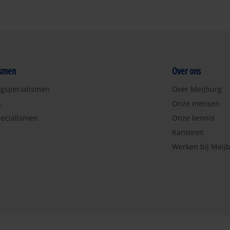
ismen
Over ons
ngspecialismen
Over Meijburg
s
Onze mensen
ecialismen
Onze kennis
Kantoren
Werken bij Meij