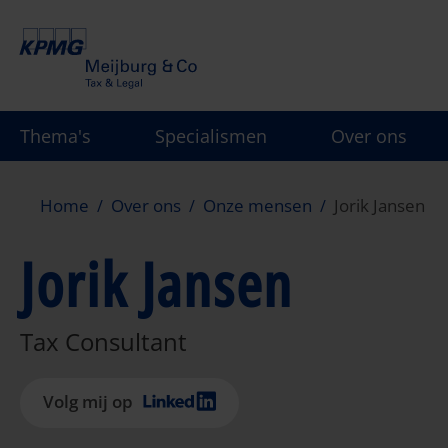
Overslaan
en
naar
de
inhoud
Thema's
Specialismen
Over ons
gaan
Home
Over ons
Onze mensen
Jorik Jansen
Jorik Jansen
Tax Consultant
Volg mij op