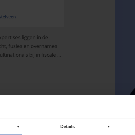
stelveen
xpertises liggen in de
cht, fusies en overnames
nationals bij in fiscale ...
Details