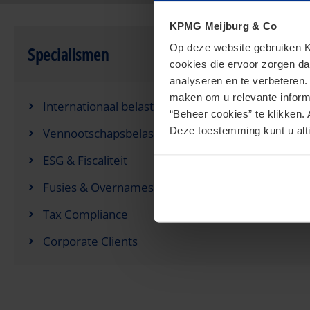
KPMG Meijburg & Co
Op deze website gebruiken KP
Specialismen
cookies die ervoor zorgen da
analyseren en te verbeteren
maken om u relevante informa
Internationaal belastingrecht
“Beheer cookies” te klikken. 
Deze toestemming kunt u alti
Vennootschapsbelasting
ESG & Fiscaliteit
Fusies & Overnames (M&A)
Tax Compliance
Corporate Clients