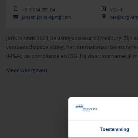
+316 254 251 04
vCard
jansen.jorik@kpmg.com
Meijburg Am
Jorik is sinds 2021 belastingadviseur bij Meijburg. Zijn e
vennootschapsbelasting, het internationaal belastingre
(M&A), tax compliance en ESG. Hij staat voornamelijk multi
Meer weergeven
Toestemming