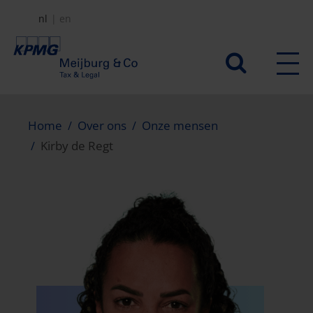
Overslaan
nl
en
en
naar
Secundair
de
menu
inhoud
gaan
Home
Over ons
Onze mensen
Kirby de Regt