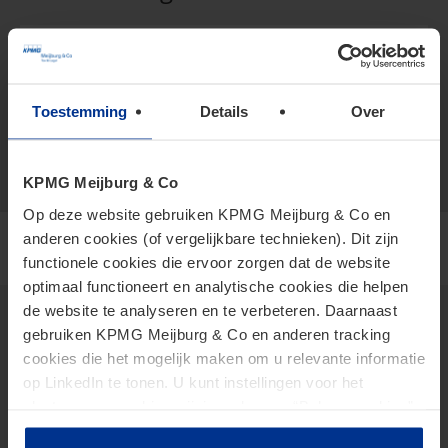
+316 150 083 93
vCard
deregt.kirby@kpmg.com
Toestemming
Details
Over
Meijburg Amstelveen
KPMG Meijburg & Co
Op deze website gebruiken KPMG Meijburg & Co en
anderen cookies (of vergelijkbare technieken). Dit zijn
functionele cookies die ervoor zorgen dat de website
optimaal functioneert en analytische cookies die helpen
de website te analyseren en te verbeteren. Daarnaast
gebruiken KPMG Meijburg & Co en anderen tracking
cookies die het mogelijk maken om u relevante informatie
Thema's
op LinkedIn te tonen. U kunt instellingen voor het
2026 Tax Plan
plaatsen van cookies wijzigen door op “Beheer cookies”
AI in Tax
te klikken. Als u op “Accepteer alle cookies” klikt, geeft u