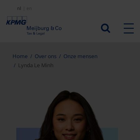
Overslaan
nl
en
en
naar
Secundair
de
menu
inhoud
gaan
Home
Over ons
Onze mensen
Lynda Le Minh