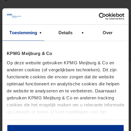
+316 213 296 15
vCard
leminh.lynda@kpmg.com
Toestemming
Details
Over
Meijburg Rotterdam
KPMG Meijburg & Co
Op deze website gebruiken KPMG Meijburg & Co en
anderen cookies (of vergelijkbare technieken). Dit zijn
functionele cookies die ervoor zorgen dat de website
optimaal functioneert en analytische cookies die helpen
de website te analyseren en te verbeteren. Daarnaast
gebruiken KPMG Meijburg & Co en anderen tracking
cookies die het mogelijk maken om u relevante informatie
Thema's
op LinkedIn te tonen. U kunt instellingen voor het
2026 Tax Plan
plaatsen van cookies wijzigen door op “Beheer cookies”
AI in Tax
te klikken. Als u op “Accepteer alle cookies” klikt, geeft u