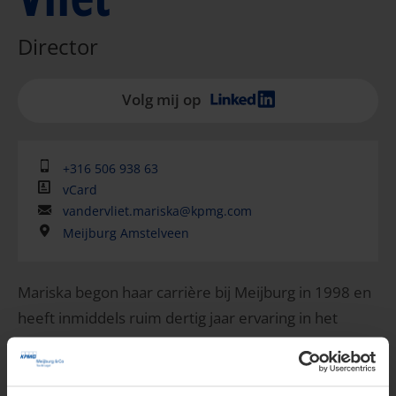
Director
Volg mij op
+316 506 938 63
vCard
vandervliet.mariska@kpmg.com
Meijburg Amstelveen
Mariska begon haar carrière bij Meijburg in 1998 en
heeft inmiddels ruim dertig jaar ervaring in het
werkveld. Zij is een allround belastingadviseur met
een brede kennis en staat bekend om haar
vermogen multidisciplinaire teams aan te sturen.