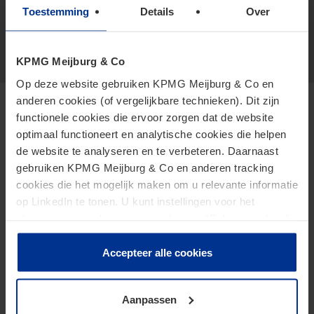
Toestemming
Details
Over
Haar...
Meer weergeven
KPMG Meijburg & Co
Op deze website gebruiken KPMG Meijburg & Co en
anderen cookies (of vergelijkbare technieken). Dit zijn
functionele cookies die ervoor zorgen dat de website
Specialismen
optimaal functioneert en analytische cookies die helpen
de website te analyseren en te verbeteren. Daarnaast
gebruiken KPMG Meijburg & Co en anderen tracking
cookies die het mogelijk maken om u relevante informatie
Internationaal belastingrecht
op LinkedIn te tonen. U kunt instellingen voor het
Vennootschapsbelasting
plaatsen van cookies wijzigen door op “Beheer cookies”
te klikken. Als u op “Accepteer alle cookies” klikt, geeft u
Corporate Clients
toestemming voor het gebruik van alle cookies. Deze
Accepteer alle cookies
Familie & Bedrijf
toestemming kunt u altijd weer intrekken.
Aanpassen