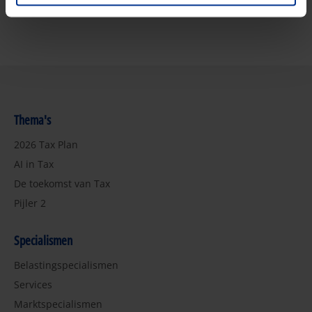
Thema's
2026 Tax Plan
AI in Tax
De toekomst van Tax
Pijler 2
Specialismen
Belastingspecialismen
Services
Marktspecialismen