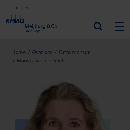
Overslaan
nl
en
en
naar
Secundair
de
menu
inhoud
gaan
Home
Over ons
Onze mensen
Mariska van der Vliet