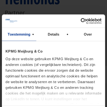
Partner
+316 156 637 96
Toestemming
Details
Over
vCard
helmonds.martijn@kpmg.com
Meijburg Amstelveen
KPMG Meijburg & Co
Op deze website gebruiken KPMG Meijburg & Co en
anderen cookies (of vergelijkbare technieken). Dit zijn
functionele cookies die ervoor zorgen dat de website
optimaal functioneert en analytische cookies die helpen
de website te analyseren en te verbeteren. Daarnaast
gebruiken KPMG Meijburg & Co en anderen tracking
cookies die het mogelijk maken om u relevante informatie
op LinkedIn te tonen. U kunt instellingen voor het
Thema's
plaatsen van cookies wijzigen door op “Beheer cookies”