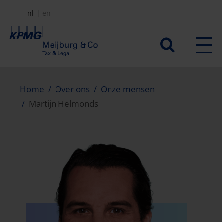
Overslaan
nl
en
en
naar
Secundair
de
menu
inhoud
gaan
Home
Over ons
Onze mensen
Martijn Helmonds