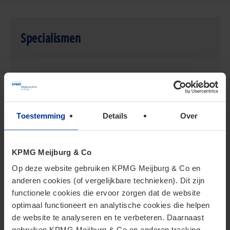
Specialismen
Internationaal belastingrecht
Vennootschapsbelasting
Tax Controversy & Litigation
Toestemming
Details
Over
KPMG Meijburg & Co
Publicaties
Op deze website gebruiken KPMG Meijburg & Co en
anderen cookies (of vergelijkbare technieken). Dit zijn
functionele cookies die ervoor zorgen dat de website
De (ir)relevantie van de verenigbaarheid van
optimaal functioneert en analytische cookies die helpen
de UTPR met bilaterale belastingverdragen
de website te analyseren en te verbeteren. Daarnaast
gebruiken KPMG Meijburg & Co en anderen tracking