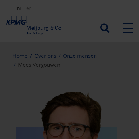
Overslaan
nl
en
en
naar
Secundair
de
menu
inhoud
gaan
Home
Over ons
Onze mensen
Mees Vergouwen