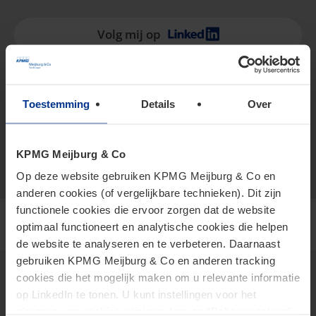
Volg mij op
+31 6 534 04 270
Toestemming
Details
Over
vCard
arar.nevena@kpmg.com
Meijburg Amstelveen
KPMG Meijburg & Co
Op deze website gebruiken KPMG Meijburg & Co en
anderen cookies (of vergelijkbare technieken). Dit zijn
functionele cookies die ervoor zorgen dat de website
optimaal functioneert en analytische cookies die helpen
de website te analyseren en te verbeteren. Daarnaast
gebruiken KPMG Meijburg & Co en anderen tracking
cookies die het mogelijk maken om u relevante informatie
op LinkedIn te tonen. U kunt instellingen voor het
Thema's
plaatsen van cookies wijzigen door op “Beheer cookies”