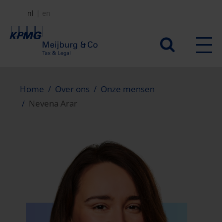
Overslaan
nl
en
en
naar
Secundair
de
menu
inhoud
gaan
Home
Over ons
Onze mensen
Nevena Arar