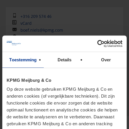
+316 209 574 46
vCard
boef.niels@kpmg.com
Meijburg Amstelveen
Niels leidt de tak Corporate Clients van KPMG
Toestemming
Details
Over
Meijburg & Co en staat cliënten bij in fiscale
controverses uiteenlopend van veelomvattende
KPMG Meijburg & Co
overheidscontroles tot gerechtelijke procedures. Hij
Op deze website gebruiken KPMG Meijburg & Co en
verleent al ruim twintig jaar belastingadviesdienste...
anderen cookies (of vergelijkbare technieken). Dit zijn
Meer weergeven
functionele cookies die ervoor zorgen dat de website
optimaal functioneert en analytische cookies die helpen
de website te analyseren en te verbeteren. Daarnaast
gebruiken KPMG Meijburg & Co en anderen tracking