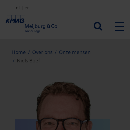
Overslaan
nl
en
en
naar
Secundair
de
menu
inhoud
gaan
Home
Over ons
Onze mensen
Niels Boef